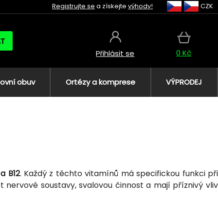
Registrujte se
a získejte
výhody!
CZK
AT
0 Kč
Přihlásit se
ovní obuv
Ortézy a komprese
VÝPRODEJ
 a B12
. Každý z těchto vitamínů má specifickou funkci př
 nervové soustavy, svalovou činnost a mají příznivý vliv