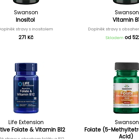
Swanson
Swanson
Inositol
Vitamin B
Doplněk stravy s inositolem
Doplněk stravy s obsahe
271 Kč
od 52
Skladem
Life Extension
Swanson
tive Folate & Vitamin B12
Folate (5-Methyltet
Acid)
k stravy s obsahem folátu a B12