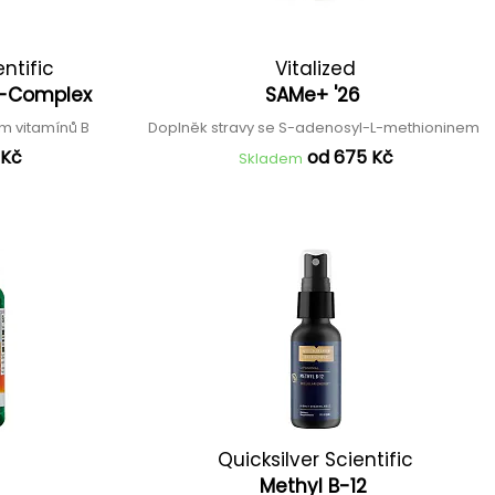
entific
Vitalized
 B-Complex
SAMe+ '26
m vitamínů B
Doplněk stravy se S-adenosyl-L-methioninem
 Kč
od 675 Kč
Skladem
Quicksilver Scientific
Methyl B-12