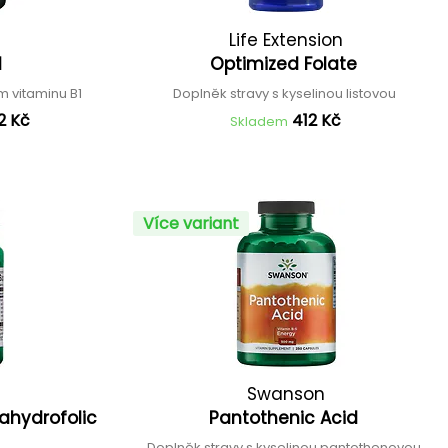
Life Extension
1
Optimized Folate
m vitaminu B1
Doplněk stravy s kyselinou listovou
2 Kč
412 Kč
Skladem
Více variant
Swanson
rahydrofolic
Pantothenic Acid
Doplněk stravy s kyselinou pantothenovou