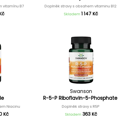
m vitamínu B7
Doplněk stravy s obsahem vitaminu B12
Kč
1 147 Kč
Skladem
Swanson
de
R-5-P Riboflavin-5-Phosphate
hem Niacinu
Doplněk stravy s R5P
0 Kč
363 Kč
Skladem