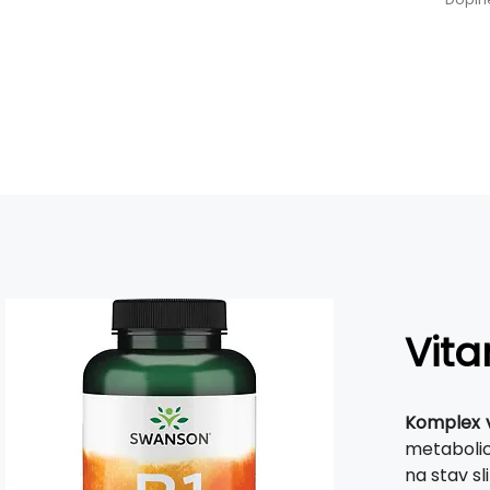
Vita
Komplex 
metabolic
na stav sl