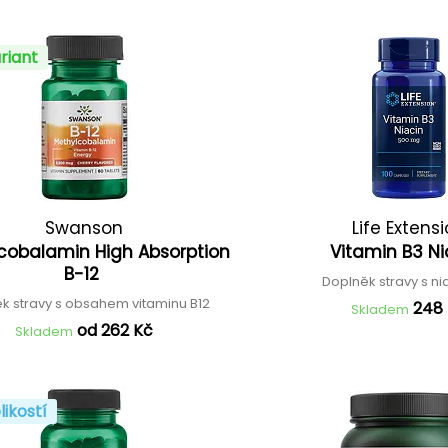
riant
Swanson
Life Extens
cobalamin High Absorption
Vitamin B3 N
B-12
Doplněk stravy s n
k stravy s obsahem vitaminu B12
248
Skladem
od 262 Kč
Skladem
likostí