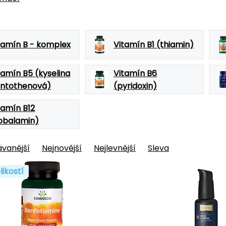
tamín B - komplex
Vitamín B1 (thiamin)
tamín B5 (kyselina
Vitamín B6
ntothenová)
(pyridoxin)
tamín B12
obalamin)
vanější
Nejnovější
Nejlevnější
Sleva
likostí