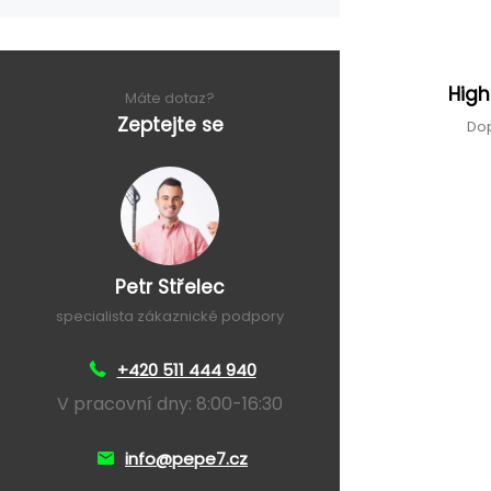
Hig
Máte dotaz?
Zeptejte se
Dop
Petr Střelec
specialista zákaznické podpory
+420 511 444 940
V pracovní dny: 8:00-16:30
info@pepe7.cz