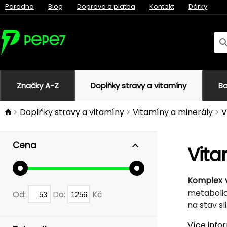
Poradna
Blog
Doprava a platba
Kontakt
Dárky
Značky A-Z
Doplňky stravy a vitamíny
Bo
Doplňky stravy a vitamíny
Vitamíny a minerály
V
Cena
Vita
Komplex 
metabolic
Od:
Do:
Kč
na stav sl
Více info