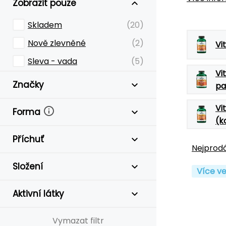
Zobrazit pouze
Skladem
(20)
Nově zlevněné
(2)
Vi
Sleva - vada
(5)
Vi
Značky
pa
Vi
Forma
(k
Příchuť
Nejprodá
Složení
Více ve
Aktivní látky
Vymazat filtr