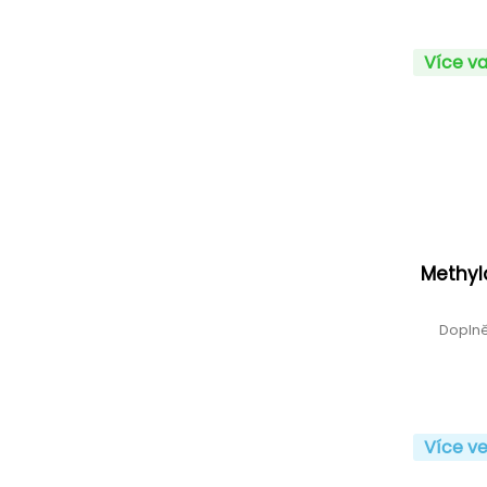
Více va
Methyl
Doplně
Více ve