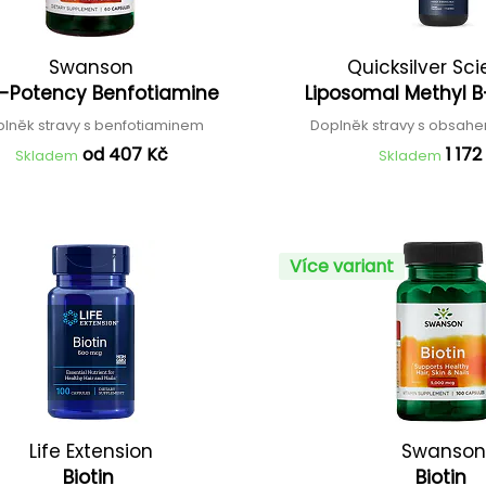
Swanson
Quicksilver Sci
h-Potency Benfotiamine
Liposomal Methyl
lněk stravy s benfotiaminem
Doplněk stravy s obsahe
od 407 Kč
1 172
Skladem
Skladem
Více variant
Life Extension
Swanson
Biotin
Biotin