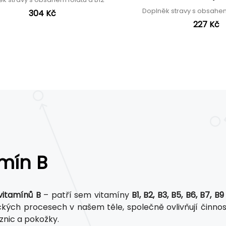
Doplněk stravy s obsahe
304 Kč
227 Kč
mín B
vitamínů B
– patří sem vitamíny
B1, B2, B3, B5, B6, B7, B9
kých procesech v našem těle, společně ovlivňují činnost
iznic a pokožky.