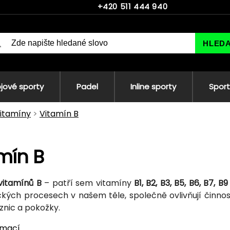
+420 511 444 940
HLED
jové sporty
Padel
Inline sporty
Sport
itamíny
Vitamín B
mín B
vitamínů B
– patří sem vitamíny
B1, B2, B3, B5, B6, B7, B9
kých procesech v našem těle, společně ovlivňují činnost
iznic a pokožky.
rmací