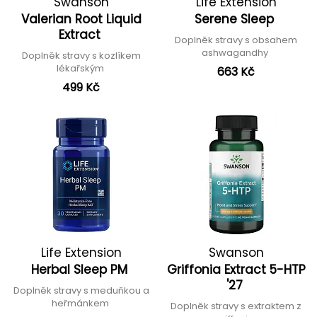
Swanson
Life Extension
Valerian Root Liquid
Serene Sleep
Extract
Doplněk stravy s obsahem
ashwagandhy
Doplněk stravy s kozlíkem
lékařským
663 Kč
499 Kč
Life Extension
Swanson
Herbal Sleep PM
Griffonia Extract 5-HTP
'27
Doplněk stravy s meduňkou a
heřmánkem
Doplněk stravy s extraktem z