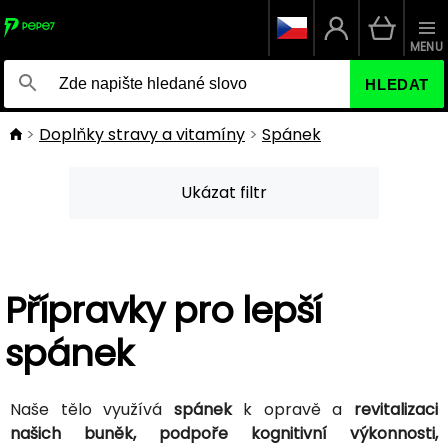
MENU
HLEDAT
Doplňky stravy a vitamíny
Spánek
Ukázat filtr
Přípravky pro lepší
spánek
Naše tělo využívá
spánek
k opravě a
revitalizaci
našich buněk, podpoře kognitivní výkonnosti,