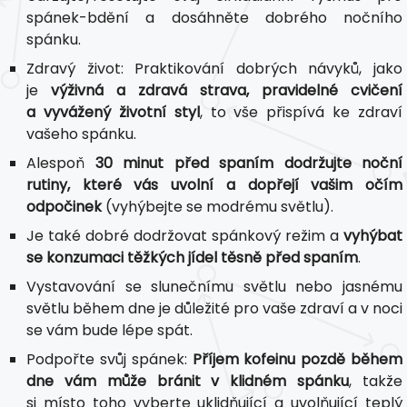
spánek-bdění a dosáhněte dobrého nočního
spánku.
Zdravý život: Praktikování dobrých návyků, jako
je
výživná a zdravá strava, pravidelné cvičení
a vyvážený životní styl
, to vše přispívá ke zdraví
vašeho spánku.
Alespoň
30 minut před spaním dodržujte noční
rutiny, které vás uvolní a dopřejí vašim očím
odpočinek
(vyhýbejte se modrému světlu).
Je také dobré dodržovat spánkový režim a
vyhýbat
se konzumaci těžkých jídel těsně před spaním
.
Vystavování se slunečnímu světlu nebo jasnému
světlu během dne je důležité pro vaše zdraví a v noci
se vám bude lépe spát.
Podpořte svůj spánek:
Příjem kofeinu pozdě během
dne vám může bránit v klidném spánku
, takže
si místo toho vyberte uklidňující a uvolňující teplý