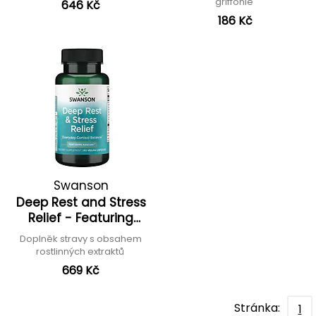
griffonie
646 Kč
186 Kč
Swanson
Deep Rest and Stress
Relief - Featuring
KaraCalm '26
Doplněk stravy s obsahem
rostlinných extraktů
669 Kč
Stránka:
1