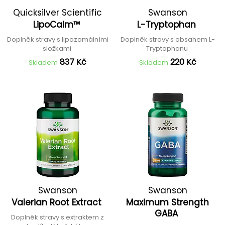
Quicksilver Scientific
Swanson
LipoCalm™
L-Tryptophan
Doplněk stravy s lipozomálními
Doplněk stravy s obsahem L-
složkami
Tryptophanu
837 Kč
220 Kč
Skladem
Skladem
Swanson
Swanson
Valerian Root Extract
Maximum Strength
GABA
Doplněk stravy s extraktem z