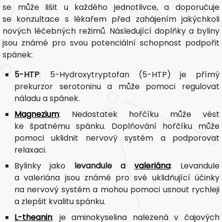
se může lišit u každého jednotlivce, a doporučuje
se konzultace s lékařem před zahájením jakýchkoli
nových léčebných režimů. Následující doplňky a byliny
jsou známé pro svou potenciální schopnost podpořit
spánek:
5-HTP
: 5-Hydroxytryptofan (5-HTP) je přímý
prekurzor serotoninu a může pomoci regulovat
náladu a spánek.
Magnezium
: Nedostatek hořčíku může vést
ke špatnému spánku. Doplňování hořčíku může
pomoci uklidnit nervový systém a podporovat
relaxaci.
Bylinky jako
levandule a
valeriána
: Levandule
a valeriána jsou známé pro své uklidňující účinky
na nervový systém a mohou pomoci usnout rychleji
a zlepšit kvalitu spánku.
L-theanin
: je aminokyselina nalezená v čajových