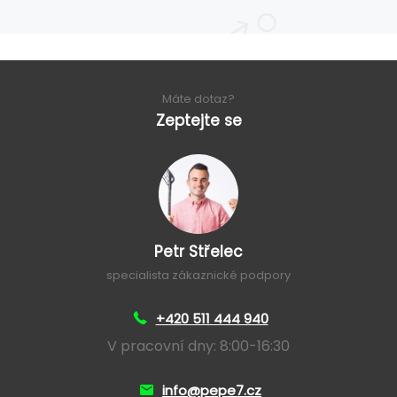
Máte dotaz?
Zeptejte se
Petr Střelec
specialista zákaznické podpory
+420 511 444 940
V pracovní dny: 8:00-16:30
info@pepe7.cz