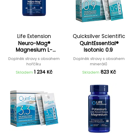
Life Extension
Quicksilver Scientific
Neuro-Mag®
QuintEssential®
Magnesium L-
Isotonic 0.9
Threonate
Doplněk stravy s obsahem
Doplněk stravy s obsahem
hořčíku
minerálů
1 234 Kč
823 Kč
Skladem
Skladem