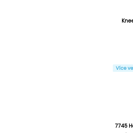
Kne
Více ve
7745 H