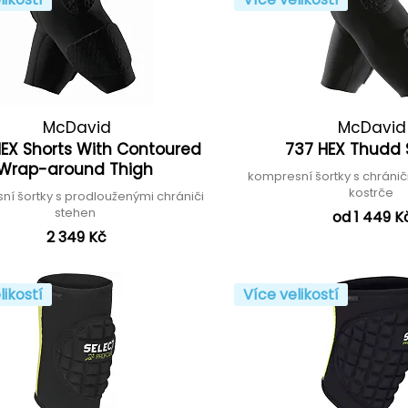
McDavid
McDavid
HEX Shorts With Contoured
737 HEX Thudd 
Wrap-around Thigh
kompresní šortky s chránič
kostrče
í šortky s prodlouženými chrániči
stehen
od 1 449 K
2 349 Kč
likostí
Více velikostí