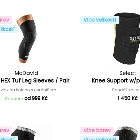
arev
Více velikostí
likostí
McDavid
Select
HEX Tuf Leg Sleeves / Pair
Knee Support w/
vlek na koleno s chráničem
Bandáž kole
od 999 Kč
1 450 Kč
Skladem
arev
Více barev
likostí
Více velikostí