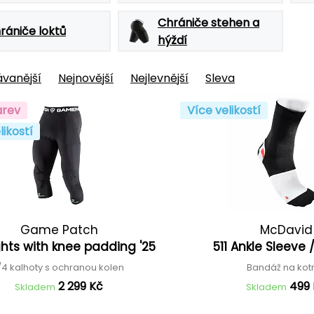
Chrániče stehen a
rániče loktů
hýždí
vanější
Nejnovější
Nejlevnější
Sleva
arev
Více velikostí
likostí
Game Patch
McDavid
ghts with knee padding '25
511 Ankle Sleeve 
/4 kalhoty s ochranou kolen
Bandáž na kot
2 299 Kč
499
Skladem
Skladem