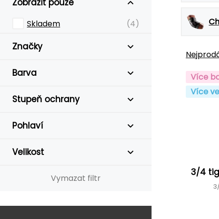
Zobrazit pouze
Ch
Skladem
(4)
Značky
Nejprodá
Barva
Více b
Více ve
Stupeň ochrany
Pohlaví
Velikost
3/4 ti
Vymazat filtr
3