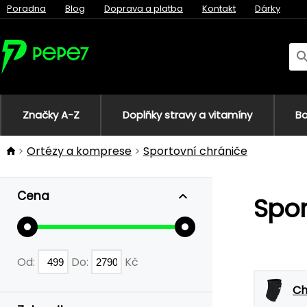
Poradna
Blog
Doprava a platba
Kontakt
Dárky
Značky A-Z
Doplňky stravy a vitamíny
Bo
Ortézy a komprese
Sportovní chrániče
Cena
Spor
Od:
Do:
Kč
Ch