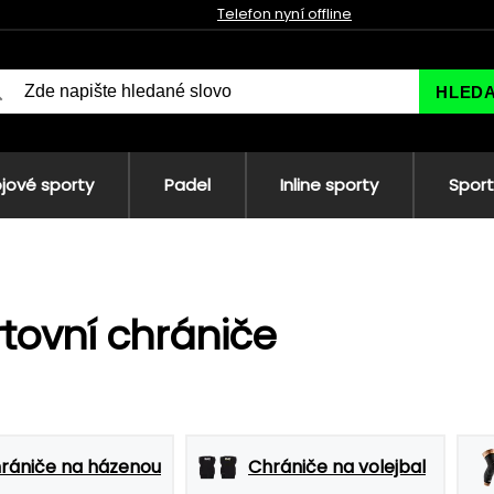
Telefon nyní offline
HLED
jové sporty
Padel
Inline sporty
Sport
tovní chrániče
rániče na házenou
Chrániče na volejbal