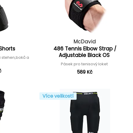
McDavid
Shorts
486 Tennis Elbow Strap /
Adjustable Black OS
i stehen,boků a
Pásek pro tenisový loket
č
589 Kč
Více velikostí