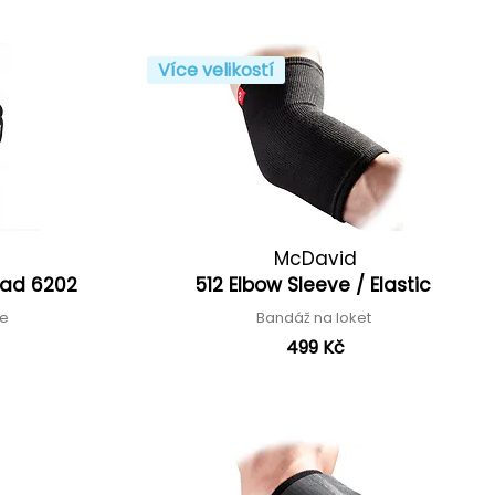
Více velikostí
McDavid
pad 6202
512 Elbow Sleeve / Elastic
ne
Bandáž na loket
499 Kč