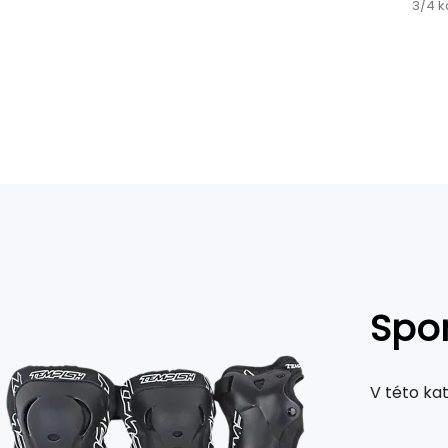
3/4 k
Spor
V této ka