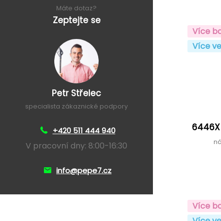
Máte dotaz?
Zeptejte se
Více b
Více ve
Petr Střelec
specialista zákaznické podpory
6446X 
+420 511 444 940
ná
V pracovní dny: 8:00-16:30
info@pepe7.cz
Více b
Více ve