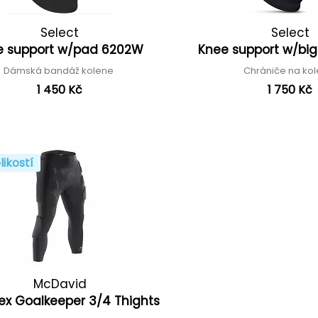
Select
Select
e support w/pad 6202W
Knee support w/bi
Dámská bandáž kolene
Chrániče na ko
1 450 Kč
1 750 Kč
likostí
McDavid
ex Goalkeeper 3/4 Thights