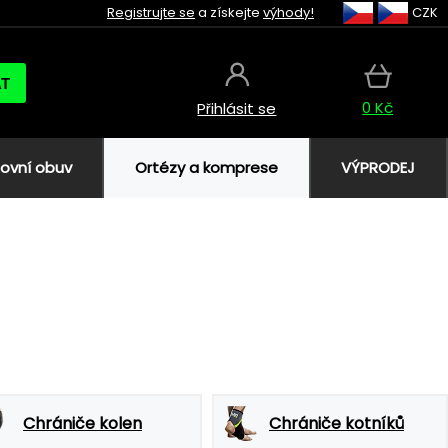
Registrujte se
a získejte
výhody!
CZK
AT
0 Kč
Přihlásit se
ovní obuv
Ortézy a komprese
VÝPRODEJ
Chrániče kolen
Chrániče kotníků