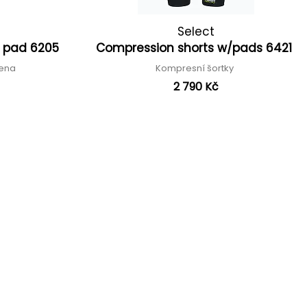
Select
g pad 6205
Compression shorts w/pads 6421
lena
Kompresní šortky
2 790 Kč