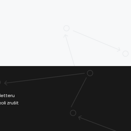
letteru
li zrušit