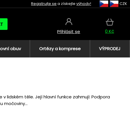
Registrujte se
a získejte
výhody!
CZK
AT
0 Kč
Přihlásit se
ovní obuv
Ortézy a komprese
VÝPRODEJ
e v lidském těle. Její hlavní funkce zahrnují: Podpora
lu močoviny...