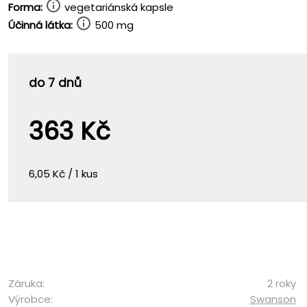
Forma:
vegetariánská kapsle
Účinná látka:
500 mg
do 7 dnů
363 Kč
6,05 Kč / 1 kus
Záruka:
2 roky
Výrobce:
Swanson