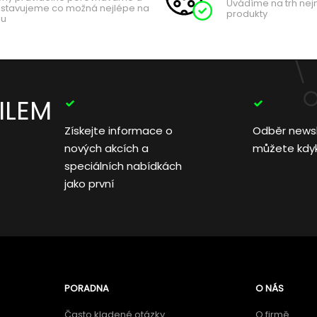
Uvádíme na trh nej
stavujeme co možná nejlépe na
produkty
hu
ILEM
Získejte informace o
Odběr news
nových akcích a
můžete kdyko
speciálních nabídkách
jako první
PORADNA
O NÁS
Často kladené otázky
O firmě