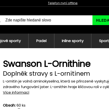
Telefon nyní offline
HLED
jové sporty
Padel
Inline sporty
Sport
Swanson L-Ornithine
Doplněk stravy s L-ornitinem
L-ornitin je volná aminokyselina, která se přirozeně vyskytuj
zdravého fungování jater: L-ornithin hraje klíčovou roli v cyk
Více informací
Obsah:
60 ks