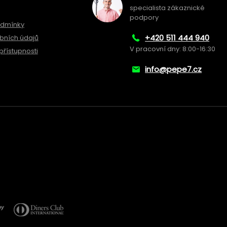
specialista zákaznické
podpory
odmínky
+420 511 444 940
bních údajů
V pracovní dny: 8:00-16:30
přístupnosti
info@pepe7.cz