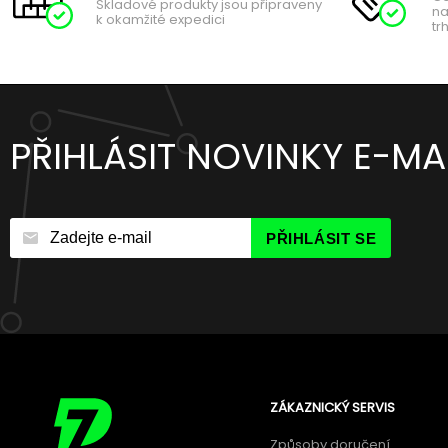
Skladové produkty jsou připraveny
na
k okamžité expedici
tr
PŘIHLÁSIT NOVINKY E-MA
PŘIHLÁSIT SE
ZÁKAZNICKÝ SERVIS
Způsoby doručení