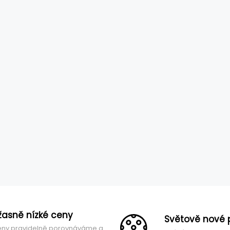
žasně nízké ceny
Světově nové 
ny pravidelně porovnáváme a