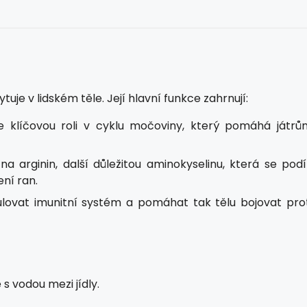
ytuje v lidském těle. Její hlavní funkce zahrnují:
aje klíčovou roli v cyklu močoviny, který pomáhá játrů
na arginin, další důležitou aminokyselinu, která se podí
ní ran.
ulovat imunitní systém a pomáhat tak tělu bojovat prot
s vodou mezi jídly.