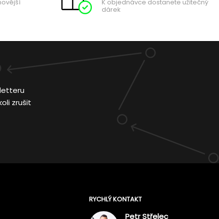
novější
K objednávce dostanete užitečný
dárek
letteru
li zrušit
RYCHLÝ KONTAKT
Petr Střelec