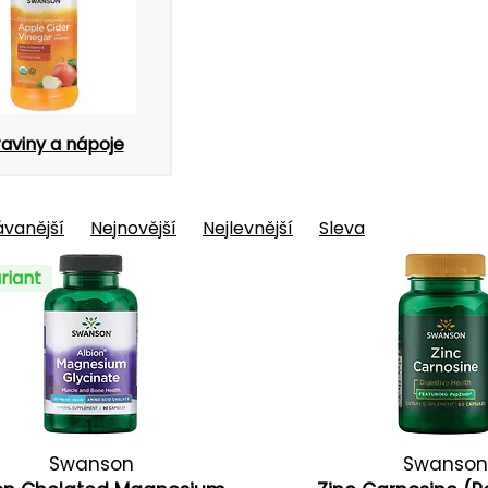
aviny a nápoje
vanější
Nejnovější
Nejlevnější
Sleva
riant
Swanson
Swanson