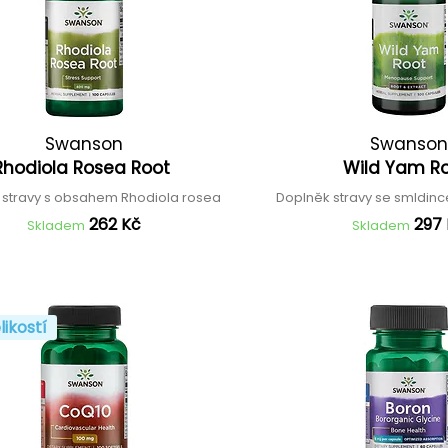
Swanson
Swanson
Rhodiola Rosea Root
Wild Yam R
 stravy s obsahem Rhodiola rosea
Doplněk stravy se smldi
262 Kč
297
Skladem
Skladem
likostí