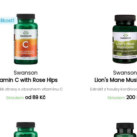
likostí
Swanson
Swanson
tamin C with Rose Hips
Lion's Mane M
ěk stravy s obsahem vitamínu C
Extrakt z houby korálo
od 89 Kč
200
Skladem
Skladem