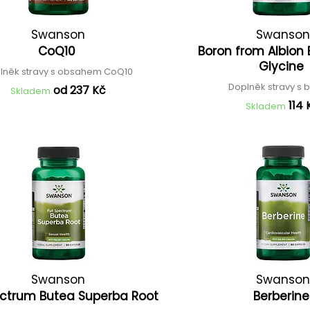
Swanson
Swanson
CoQ10
Boron from Albion
Glycine
lněk stravy s obsahem CoQ10
Doplněk stravy s
od 237 Kč
Skladem
114 
Skladem
Swanson
Swanson
pectrum Butea Superba Root
Berberin