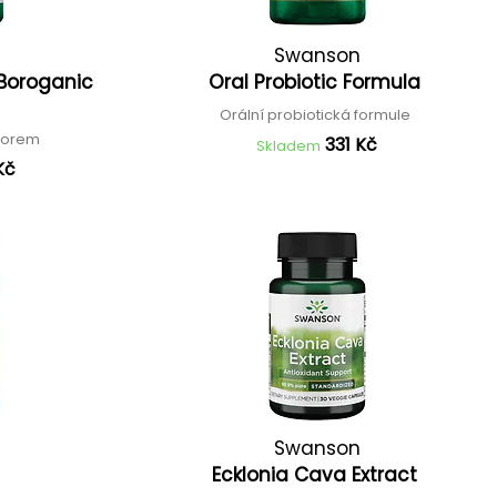
Swanson
 Boroganic
Oral Probiotic Formula
Orální probiotická formule
 borem
331 Kč
Skladem
Kč
Swanson
e
Ecklonia Cava Extract