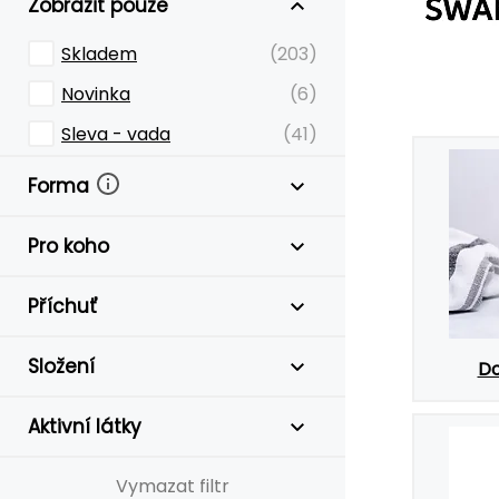
Zobrazit pouze
Skladem
(203)
Novinka
(6)
Sleva - vada
(41)
Forma
Pro koho
Příchuť
Složení
Do
Aktivní látky
Vymazat filtr