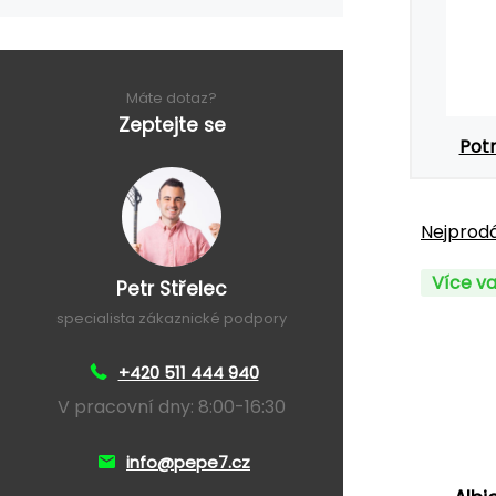
Máte dotaz?
Zeptejte se
Potr
Nejprodá
Více va
Petr Střelec
specialista zákaznické podpory
+420 511 444 940
V pracovní dny: 8:00-16:30
info@pepe7.cz