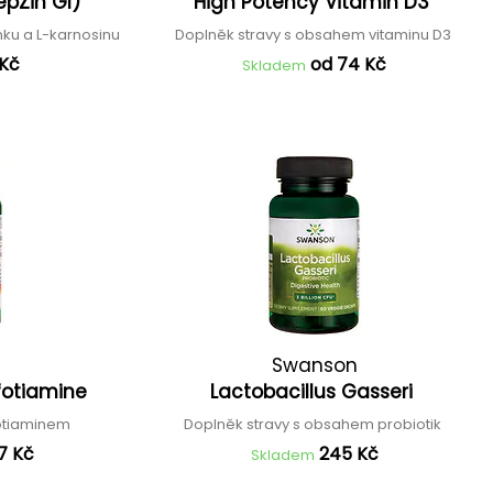
epZin GI)
High Potency Vitamin D3
nku a L-karnosinu
Doplněk stravy s obsahem vitaminu D3
 Kč
od 74 Kč
Skladem
Swanson
fotiamine
Lactobacillus Gasseri
fotiaminem
Doplněk stravy s obsahem probiotik
7 Kč
245 Kč
Skladem