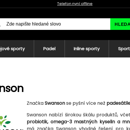
Telefon nyní offline
HLED
jové sporty
Padel
Inline sporty
Sport
nson
Značka
Swanson
se pyšní více než
padesátile
Swanson nabízí širokou škálu produktů, vč
probiotik, omega-3 mastných kyselin a mn
má značka Swanson vhodné řešení pro ka