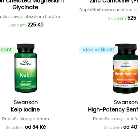
ion Chelated Magnesium
Zinc Carnosine (P
Glycinate
Doplněk stravy s chelátem zi
něk stravy s obsahem hořčíku
525
Skladem
225 Kč
Skladem
riant
Více velikostí
Swanson
Swanson
Kelp iodine
High-Potency Ben
Doplněk stravy s jódem
Doplněk stravy s ben
od 34 Kč
od 40
Skladem
Skladem