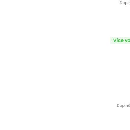
Dopln
Více va
Doplně