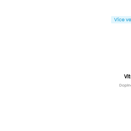
Více ve
Vi
Dopln