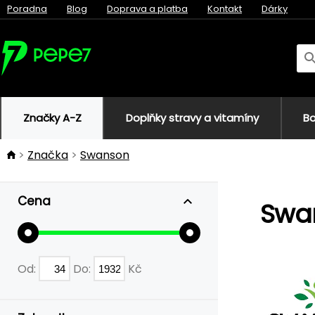
Poradna
Blog
Doprava a platba
Kontakt
Dárky
Značky A-Z
Doplňky stravy a vitamíny
Bo
Značka
Swanson
Cena
Swa
Od:
Do:
Kč