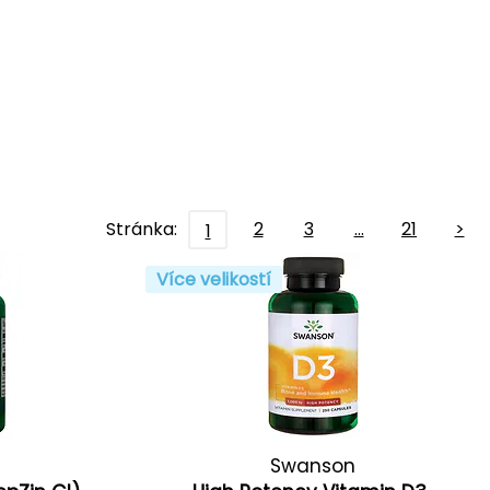
Stránka:
2
3
…
21
>
1
Více velikostí
Swanson