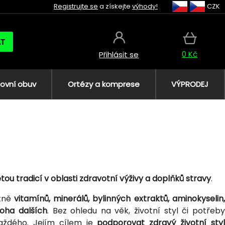
Registrujte se
a získejte
výhody!
CZK
AT
0 Kč
Přihlásit se
ovní obuv
Ortézy a komprese
VÝPRODEJ
tou tradicí v oblasti zdravotní výživy a doplňků stravy
.
etně
vitamínů, minerálů, bylinných extraktů, aminokyselin
oha dalších
. Bez ohledu na věk, životní styl či potřeb
ždého. Jejím cílem je
podporovat zdravý životní sty