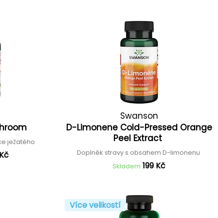
Swanson
ushroom
D-Limonene Cold-Pressed Orange
Peel Extract
vce ježatého
Doplněk stravy s obsahem D-limonenu
 Kč
199 Kč
Skladem
Více velikostí