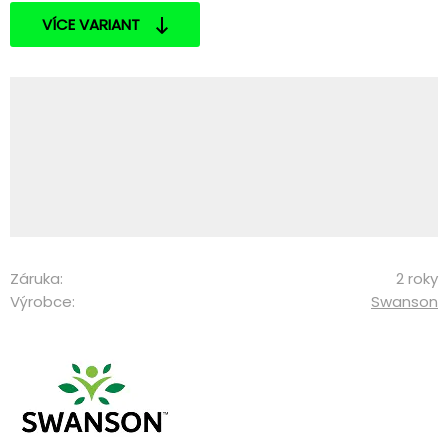
VÍCE VARIANT
Záruka:
2 roky
Výrobce:
Swanson