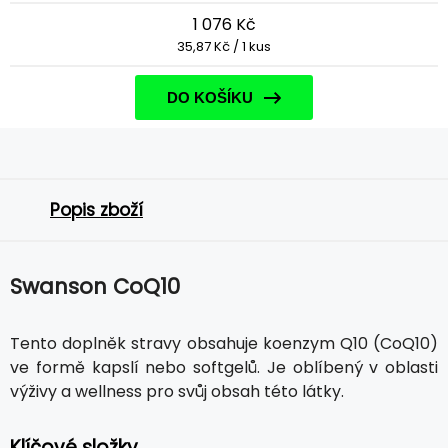
1 076 Kč
35,87 Kč / 1 kus
DO KOŠÍKU
Popis zboží
Swanson CoQ10
Tento doplněk stravy obsahuje koenzym Q10 (CoQ10)
ve formě kapslí nebo softgelů. Je oblíbený v oblasti
výživy a wellness pro svůj obsah této látky.
Klíčové složky