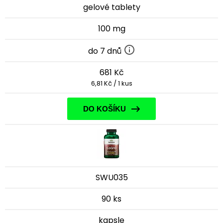
gelové tablety
100 mg
do 7 dnů
681 Kč
6,81 Kč / 1 kus
DO KOŠÍKU
SWU035
90 ks
kapsle