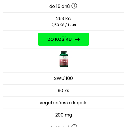
do 15 dnů
253 Kč
2,53 Kč / 1 kus
DO KOŠÍKU
SWU1100
90 ks
vegetariánská kapsle
200 mg