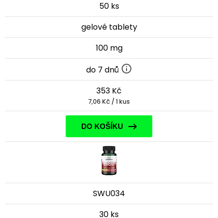
50 ks
gelové tablety
100 mg
do 7 dnů
353 Kč
7,06 Kč / 1 kus
DO KOŠÍKU
SWU034
30 ks