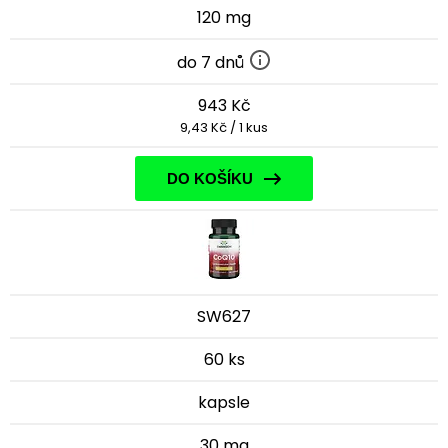
120 mg
do 7 dnů
943 Kč
9,43 Kč / 1 kus
DO KOŠÍKU
SW627
60 ks
kapsle
30 mg