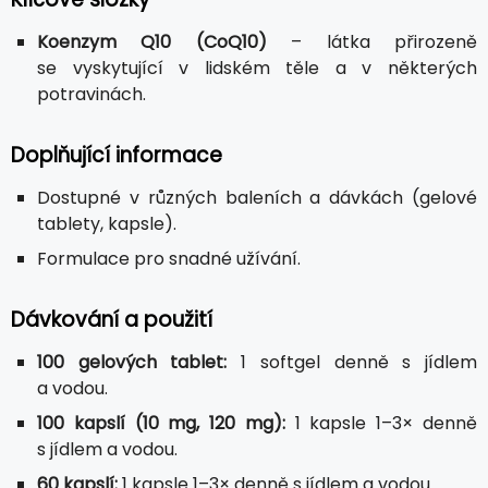
Koenzym Q10 (CoQ10)
– látka přirozeně
se vyskytující v lidském těle a v některých
potravinách.
Doplňující informace
Dostupné v různých baleních a dávkách (gelové
tablety, kapsle).
Formulace pro snadné užívání.
Dávkování a použití
100 gelových tablet:
1 softgel denně s jídlem
a vodou.
100 kapslí (10 mg, 120 mg):
1 kapsle 1–3× denně
s jídlem a vodou.
60 kapslí:
1 kapsle 1–3× denně s jídlem a vodou.