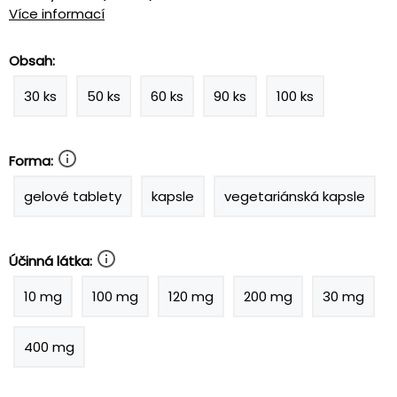
Více informací
Obsah:
30 ks
50 ks
60 ks
90 ks
100 ks
Forma:
gelové tablety
kapsle
vegetariánská kapsle
Účinná látka:
10 mg
100 mg
120 mg
200 mg
30 mg
400 mg