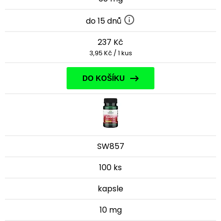
do 15 dnů
237 Kč
3,95 Kč / 1 kus
DO KOŠÍKU
SW857
100 ks
kapsle
10 mg