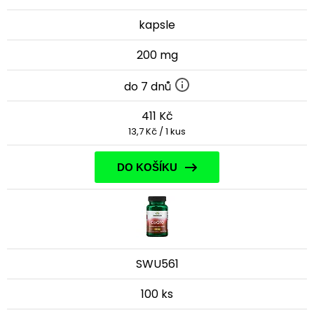
kapsle
200 mg
do 7 dnů
411 Kč
13,7 Kč / 1 kus
DO KOŠÍKU
SWU561
100 ks