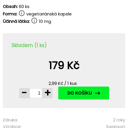
Obsah:
60 ks
Forma:
vegetariánská kapsle
Účinná látka:
10 mg
Skladem (1 ks)
179 Kč
2,99 Kč / 1 kus
-
+
DO KOŠÍKU
Záruka:
2 roky
Výrobce:
Swanson