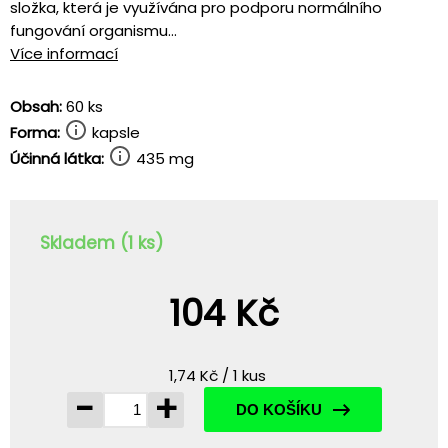
složka, která je využívána pro podporu normálního
fungování organismu...
Více informací
Obsah:
60 ks
Forma:
kapsle
Účinná látka:
435 mg
Skladem (1 ks)
104 Kč
1,74 Kč / 1 kus
-
+
DO KOŠÍKU