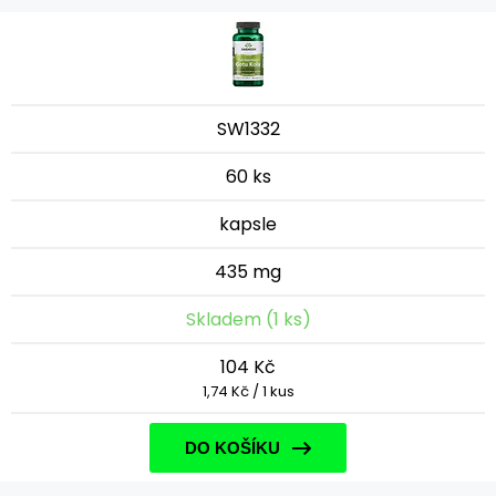
SW1332
60 ks
kapsle
435 mg
Skladem (1 ks)
104 Kč
1,74 Kč / 1 kus
DO KOŠÍKU