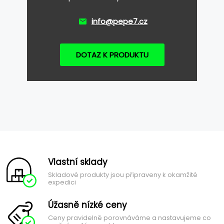
info@pepe7.cz
DOTAZ K PRODUKTU
Vlastní sklady
Skladové produkty jsou připraveny k okamžité
expedici
Úžasně nízké ceny
Ceny pravidelně porovnáváme a nastavujeme co