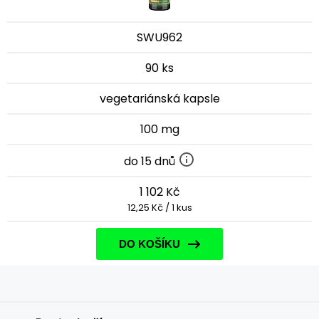
SWU962
90 ks
vegetariánská kapsle
100 mg
do 15 dnů
1 102 Kč
12,25 Kč / 1 kus
DO KOŠÍKU