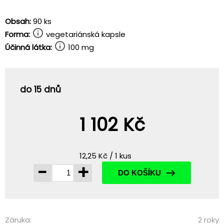
Obsah:
90 ks
Forma:
vegetariánská kapsle
Účinná látka:
100 mg
do 15 dnů
1 102 Kč
12,25 Kč / 1 kus
-
+
DO KOŠÍKU
Záruka:
2 roky