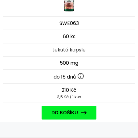
SWE063
60 ks
tekutá kapsle
500 mg
do 15 dnů
210 Kč
3,5 Kč / 1 kus
DO KOŠÍKU