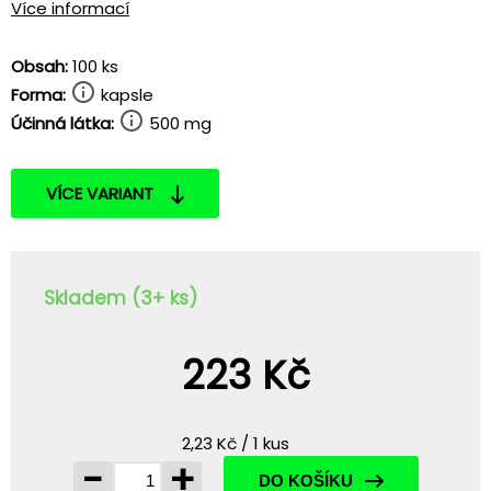
Více informací
Obsah:
100 ks
Forma:
kapsle
Účinná látka:
500 mg
VÍCE VARIANT
Skladem (3+ ks)
223 Kč
2,23 Kč / 1 kus
-
+
DO KOŠÍKU