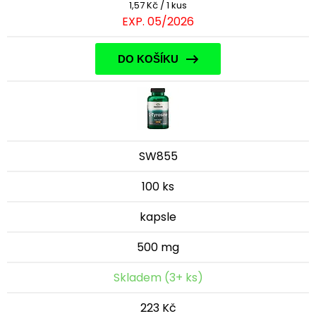
1,57 Kč / 1 kus
EXP. 05/2026
DO KOŠÍKU
SW855
100 ks
kapsle
500 mg
Skladem (3+ ks)
223 Kč