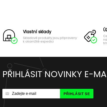
Ú
Vlastní sklady
Ce
Skladové produkty jsou připraveny
na
k okamžité expedici
tr
PŘIHLÁSIT NOVINKY E-MA
PŘIHLÁSIT SE