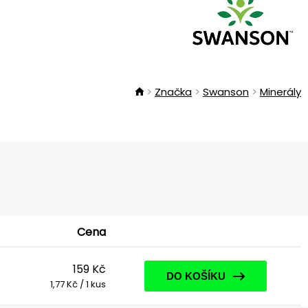
Značka
Swanson
Minerály
Cena
159 Kč
DO KOŠÍKU
1,77 Kč / 1 kus