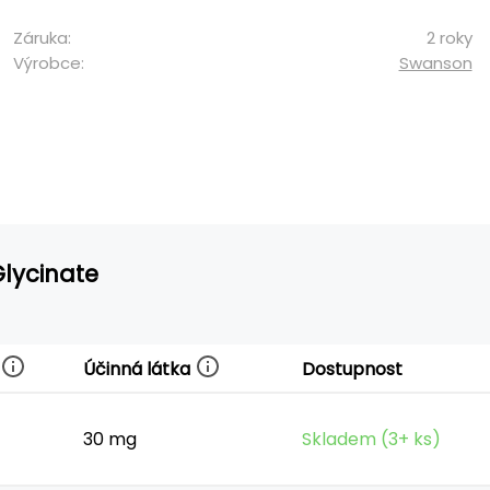
Záruka:
2 roky
Výrobce:
Swanson
Glycinate
Účinná látka
Dostupnost
30 mg
Skladem (3+ ks)