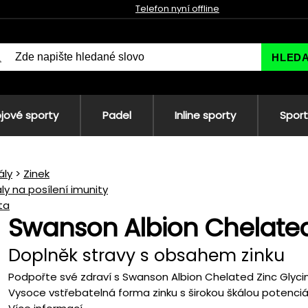
Telefon nyní offline
HLED
jové sporty
Padel
Inline sporty
Sport
ály
Zinek
ly na posílení imunity
ta
Swanson Albion Chelated
Doplněk stravy s obsahem zinku
Podpořte své zdraví s Swanson Albion Chelated Zinc Glycin
Vysoce vstřebatelná forma zinku s širokou škálou potenciál