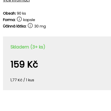
Více informací
Obsah:
90 ks
Forma:
kapsle
Účinná látka:
30 mg
Skladem (3+ ks)
159 Kč
1,77 Kč / 1 kus