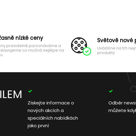
žasně nízké ceny
Světově nové 
ny pravidelně porovnáváme a
Uvádíme na trh nej
stavujeme co možná nejlépe na
produkty
hu
ILEM
Získejte informace o
Odběr news
nových akcích a
můžete kdyko
speciálních nabídkách
jako první