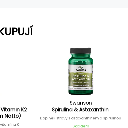
KUPUJÍ
Swanson
l Vitamin K2
Spirulina & Astaxanthin
m Natto)
Doplněk stravy s astaxanthinem a spirulinou
 vitamínu K
Skladem