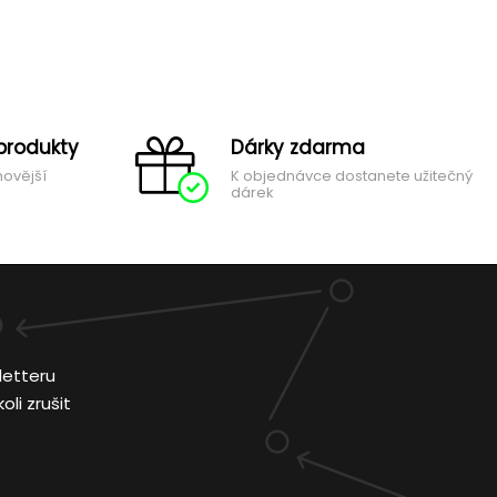
produkty
Dárky zdarma
novější
K objednávce dostanete užitečný
dárek
letteru
li zrušit