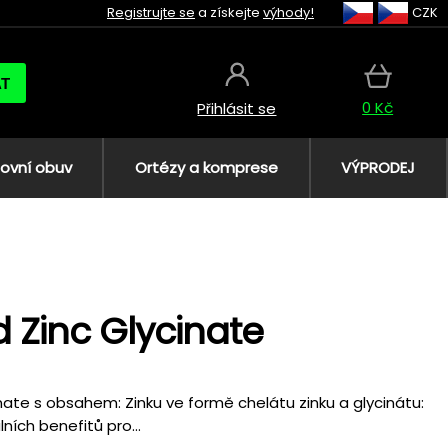
Registrujte se
a získejte
výhody!
CZK
AT
0 Kč
Přihlásit se
ovní obuv
Ortézy a komprese
VÝPRODEJ
 Zinc Glycinate
ate s obsahem: Zinku ve formě chelátu zinku a glycinátu:
ních benefitů pro...