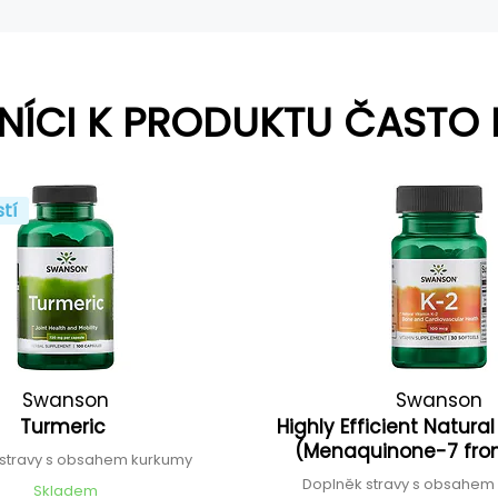
NÍCI K PRODUKTU ČASTO 
stí
Swanson
Swanson
Turmeric
Highly Efficient Natura
(Menaquinone-7 fro
 stravy s obsahem kurkumy
Doplněk stravy s obsahem
Skladem