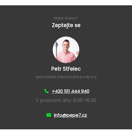
Máte dotaz?
Zeptejte se
Petr Střelec
specialista zákaznické podpory
+420 511 444 940
V pracovní dny: 8:00-16:30
info@pepe7.cz