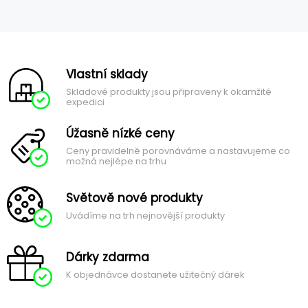
Vlastní sklady
Skladové produkty jsou připraveny k okamžité
expedici
Úžasně nízké ceny
Ceny pravidelně porovnáváme a nastavujeme co
možná nejlépe na trhu
Světově nové produkty
Uvádíme na trh nejnovější produkty
Dárky zdarma
K objednávce dostanete užitečný dárek