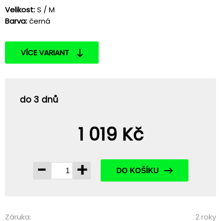
Velikost:
S / M
Barva:
černá
VÍCE VARIANT
do 3 dnů
1 019 Kč
-
+
DO KOŠÍKU
Záruka:
2 roky