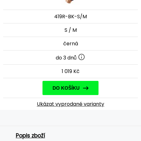
419R-BK-S/M
S / M
černá
do 3 dnů
1 019 Kč
DO KOŠÍKU
Ukázat vyprodané varianty
Popis zboží