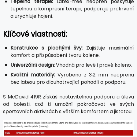
Tepelná terapie:
Latex-free neopren poskytuje
tepelnou a kompresní terapii, podporuje prokrvení
a urychluje hojení.
Klíčové vlastnosti:
Konstrukce s plochými švy:
Zajišťuje maximální
komfort a přizpůsobení tvaru kolene.
Univerzální design:
Vhodná pro levé i pravé koleno.
Kvalitní materiály:
Vyrobeno z 3,2 mm neoprenu
bez latexu pro dlouhotrvající pohodlí a podporu.
S McDavid 419R získáš nastavitelnou podporu a úlevu
od bolesti, což ti umožní pokračovat ve svých
sportovních aktivitách s větším komfortem a jistotou.