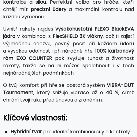
kontrolou a silou
. Perfektní volba pro hráče, kteří
chtějí mít
precizní údery
a maximální kontrolu nad
každou výměnou.
Uvnitř rakety najdeš
vysokohustotní FLEXO BlackEVA
jádro
v kombinaci s
FlexSHIELD 3K vlákny
, což ti zajistí
výjimečnou odezvu, pevný pocit při každém úderu
a vysokou odolnost i při náročné hře.
100% karbonový
rám EXO COUNTER
pak zvyšuje tuhost a životnost
rakety, takže se na ni můžeš spolehnout i v těch
nejnáročnějších podmínkách.
O tvůj komfort při hře se postará systém
VIBRA-OUT
Tournament
, který snižuje vibrace až o
40 %
, čímž
chrání tvoji ruku před únavou a zraněním.
Klíčové vlastnosti:
Hybridní tvar
pro ideální kombinaci síly a kontroly.