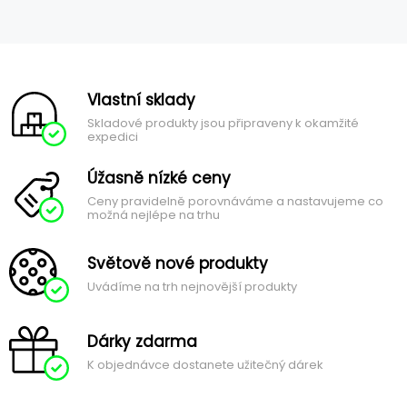
Vlastní sklady
Skladové produkty jsou připraveny k okamžité
expedici
Úžasně nízké ceny
Ceny pravidelně porovnáváme a nastavujeme co
možná nejlépe na trhu
Světově nové produkty
Uvádíme na trh nejnovější produkty
Dárky zdarma
K objednávce dostanete užitečný dárek