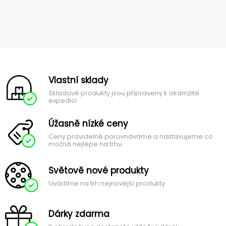
Vlastní sklady
Skladové produkty jsou připraveny k okamžité
expedici
Úžasně nízké ceny
Ceny pravidelně porovnáváme a nastavujeme co
možná nejlépe na trhu
Světově nové produkty
Uvádíme na trh nejnovější produkty
Dárky zdarma