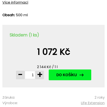
Více informací
Obsah:
500 ml
Skladem (1 ks)
1 072 Kč
2 144 Kč / 1 l
-
+
DO KOŠÍKU
Záruka:
2 roky
Výrobce:
Life Extension