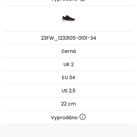
23FW_1233105-0101-34
černá
UK 2
EU 34
US 2,5
22 cm
Vyprodáno