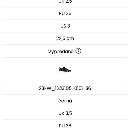
UK 2,5
EU 35
US 3
22,5 cm
Vyprodáno
23FW_1233105-0101-36
černá
UK 3,5
EU 36