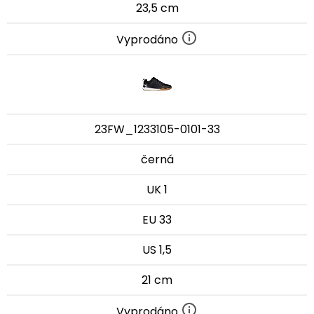
23,5 cm
Vyprodáno
23FW_1233105-0101-33
černá
UK 1
EU 33
US 1,5
21 cm
Vyprodáno