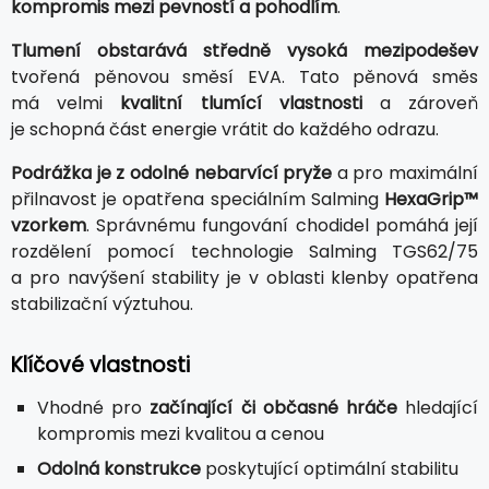
kompromis mezi pevností a pohodlím
.
Tlumení obstarává středně vysoká mezipodešev
tvořená pěnovou směsí EVA. Tato pěnová směs
má velmi
kvalitní tlumící vlastnosti
a zároveň
je schopná část energie vrátit do každého odrazu.
Podrážka je z odolné nebarvící pryže
a pro maximální
přilnavost je opatřena speciálním Salming
HexaGrip™
vzorkem
. Správnému fungování chodidel pomáhá její
rozdělení pomocí technologie Salming TGS62/75
a pro navýšení stability je v oblasti klenby opatřena
stabilizační výztuhou.
Klíčové vlastnosti
Vhodné pro
začínající či občasné hráče
hledající
kompromis mezi kvalitou a cenou
Odolná konstrukce
poskytující optimální stabilitu