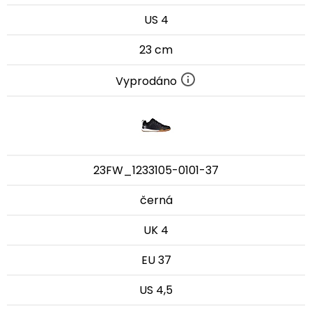
US 4
23 cm
Vyprodáno
23FW_1233105-0101-37
černá
UK 4
EU 37
US 4,5