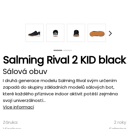
Salming Rival 2 KID black
Sálová obuv
I druhá generace modelu Salming Rival svým určením
zapadá do skupiny základních modelů sálových bot,
které každého příznivce indoor aktivit potěší zejména
svojí univerzálností...
Více informací
Záruka:
2 roky
Výrobce:
Salming