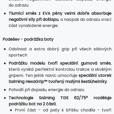
do odrazu
Tlumící směs z EVA pěny velmi dobře absorbuje
negativní síly při došlapu
, a naopak do odrazu vrací
část vynaložené energie.
Podešev - podrážka boty
Odolnost a extra dobrý grip při všech sálových
sportech
Podrážku modelu tvoří speciální gumová směs
,
která vyniká perfektní kontrolou trakce a skvělým
gripem. Ten ještě navíc umocňuje
speciální vzorek
Salming HexaGrip™ tvořený malými šestiúhelníky
.
Pohodlí při dopadu, energie do odrazu
Technologie Salming TGS 62/75° rozděluje
podrážku bot na 2 části
.
První část – od paty k bříšku chodila – tvoří