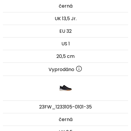
černá
UK 13,5 Jr.
EU 32
US 1
20,5 cm
Vyprodáno
23FW_1233105-0101-35
černá