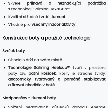
Skvěle
přilnavá a neznačkující podrážka
s technologií Salming HexaGrip™
Kvalitní středně tvrdé
tlumení
Vhodné pro
všechny indoor aktivity
Konstrukce boty a použité technologie
Svršek boty
Chodidlo drží na svém místě
Technologie Salming Heelcup™
tvoří v prostoru
paty tzv.
patní košíček
, který je středně tvrdý,
anatomicky tvarovaný a pomáhá stabilizovat
a fixovat chodidlo v botě
.
Mezipodešev - tlumení boty
Snížení negativních důsledků dopadu, energie