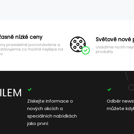
žasně nízké ceny
Světově nové 
ny pravidelně porovnáváme a
Uvádíme na trh nej
stavujeme co možná nejlépe na
produkty
hu
ILEM
Získejte informace o
Odběr news
nových akcích a
můžete kdyko
speciálních nabídkách
jako první