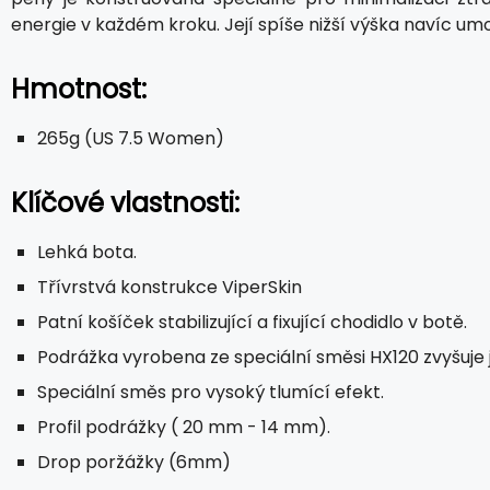
energie v každém kroku. Její spíše nižší výška navíc umo
Hmotnost:
265g (US 7.5 Women)
Klíčové vlastnosti:
Lehká bota.
Třívrstvá konstrukce ViperSkin
Patní košíček stabilizující a fixující chodidlo v botě.
Podrážka vyrobena ze speciální směsi HX120 zvyšuje je
Speciální směs pro vysoký tlumící efekt.
Profil podrážky ( 20 mm - 14 mm).
Drop poržážky (6mm)