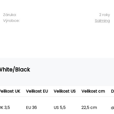
Záruka:
2 roky
Výrobce:
Salming
White/Black
elikost UK
Velikost EU
Velikost US
Velikost cm
D
K 3,5
EU 36
US 5,5
22,5 cm
d