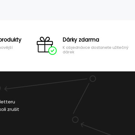
produkty
Dárky zdarma
novější
K objednávce dostanete užitečný
dárek
letteru
li zrušit