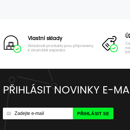
Ú
Vlastní sklady
Ce
Skladové produkty jsou připraveny
na
k okamžité expedici
tr
PŘIHLÁSIT NOVINKY E-MA
PŘIHLÁSIT SE