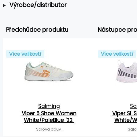
Výrobce/distributor
Předchůdce produktu
Nástupce pro
Více velikostí
Více velikostí
Salming
Sa
Viper 5 Shoe Women
Viper SL
White/PaleBlue '22
White/W
Sálová obuv
Sál