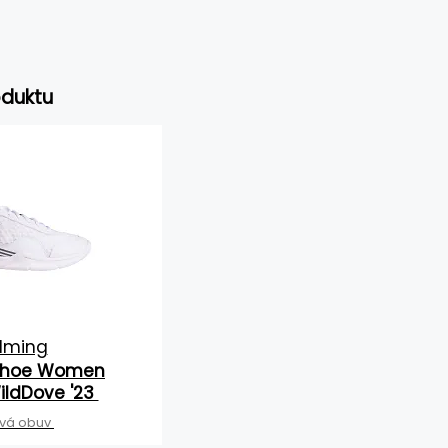
duktu
lming
 Shoe Women
ildDove '23
ová obuv