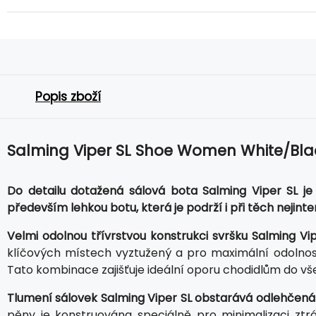
Popis zboží
Salming Viper SL Shoe Women White/Bla
Do detailu dotažená sálová bota Salming Viper SL je 
především lehkou botu, která je podrží i při těch nejin
Velmi odolnou třívrstvou konstrukci svršku Salming Vi
klíčových místech vyztužený a pro maximální odolnos
Tato kombinace zajišťuje ideální oporu chodidlům do vš
Tlumení sálovek Salming Viper SL obstarává odlehčená
pěny je konstruována speciálně pro minimalizaci zt