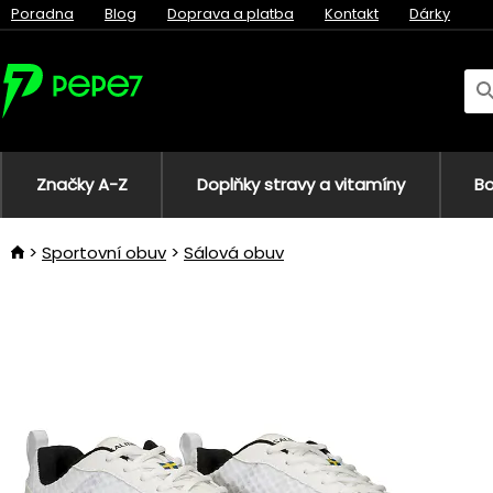
Poradna
Blog
Doprava a platba
Kontakt
Dárky
Značky A-Z
Doplňky stravy a vitamíny
Bo
Sportovní obuv
Sálová obuv