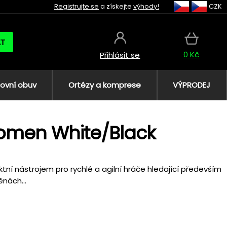
Registrujte se
a získejte
výhody!
CZK
AT
0 Kč
Přihlásit se
ovní obuv
Ortézy a komprese
VÝPRODEJ
Women White/Black
tní nástrojem pro rychlé a agilní hráče hledající především
ěnách...