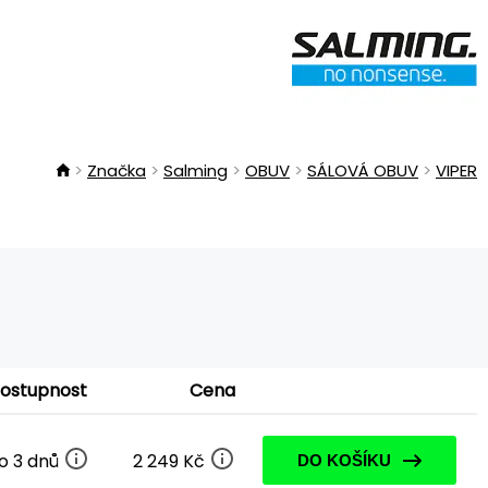
Značka
Salming
OBUV
SÁLOVÁ OBUV
VIPER
ostupnost
Cena
o 3 dnů
2 249 Kč
DO KOŠÍKU