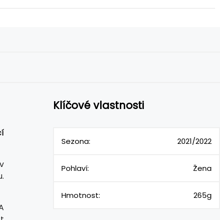
Klíčové vlastnosti
í
Sezona:
2021/2022
v
Pohlaví:
Žena
.
Hmotnost:
265g
A
t