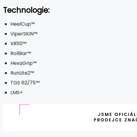
Technologie:
HeelCup™
ViperSKIN™
XR110™
RollBar™
HexaGrip™
RunLite2™
TGS 62/75™
LMS+