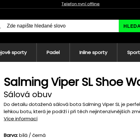
Telefon nyní offline
HLED
jové sporty
Padel
Inline sporty
Sport
Salming Viper SL Shoe 
Sálová obuv
Do detailu dotažená sálová bota Salming Viper SL je perfek
lehkou botu, která je podrží i při těch nejintenzivnějších zm
Více informací
Barva:
bílá / černá