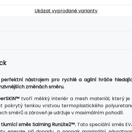
Ukázat vyprodané varianty
ck
perfektní nástrojem pro rychlé a agilní hráče hledajíc
tenzivnějších změnách směru.
perSKIN™
tvoří měkký interiér a mesh materiál, který je 
t pokrytý tenkou vrstvou termoplastického polyuretanu
ech směrů a zároveň je udržuje v maximálním pohodlí.
 tlumící směs Salming RunLite2™.
Tato speciální směs EV
ráty energie při dopadu, a naopak maximální návratnos