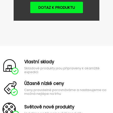
DOTAZ K PRODUKTU
Vlastní sklady
Skladové produkty jsou připraveny k okamžité
expedici
Úžasně nízké ceny
Ceny pravidelně porovnáváme a nastavujeme co
možná nejlépe na trhu
Světově nové produkty