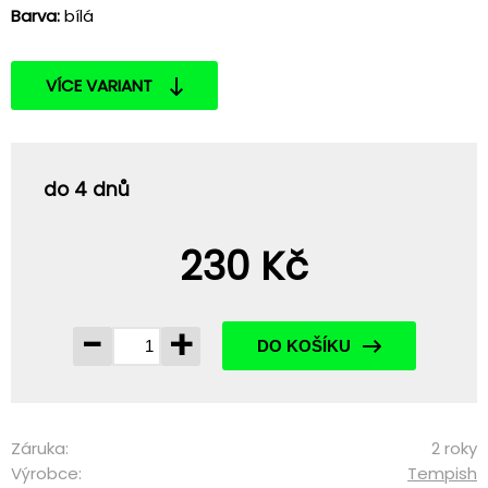
Barva:
bílá
VÍCE VARIANT
do 4 dnů
230 Kč
-
+
DO KOŠÍKU
Záruka:
2 roky
Výrobce:
Tempish