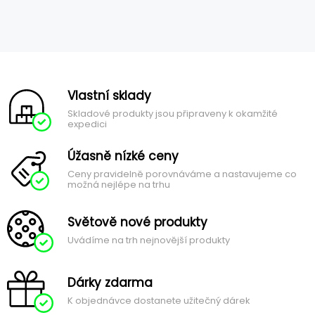
Vlastní sklady
Skladové produkty jsou připraveny k okamžité
expedici
Úžasně nízké ceny
Ceny pravidelně porovnáváme a nastavujeme co
možná nejlépe na trhu
Světově nové produkty
Uvádíme na trh nejnovější produkty
Dárky zdarma
K objednávce dostanete užitečný dárek