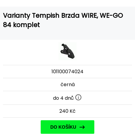
Varianty Tempish Brzda WIRE, WE-GO
84 komplet
101100074024
černá
do 4 dnů
240 Kč
DO KOŠÍKU