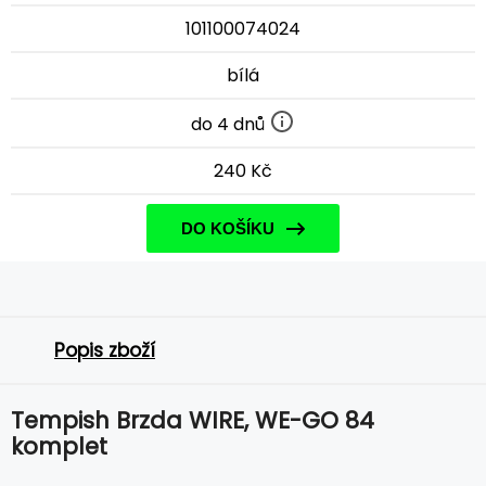
101100074024
bílá
do 4 dnů
240 Kč
DO KOŠÍKU
Popis zboží
Tempish Brzda WIRE, WE-GO 84
komplet