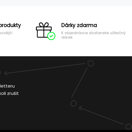
produkty
Dárky zdarma
novější
K objednávce dostanete užitečný
dárek
letteru
li zrušit