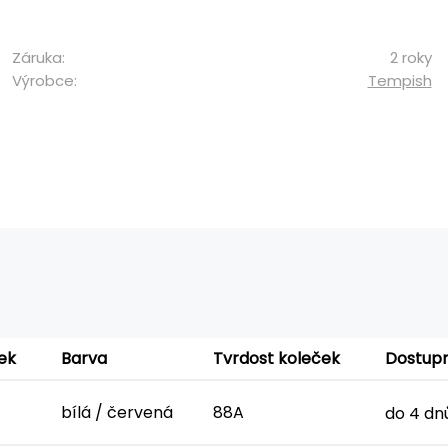
Záruka:
2 roky
Výrobce:
Tempish
ek
Barva
Tvrdost koleček
Dostup
bílá / červená
88A
do 4 dn