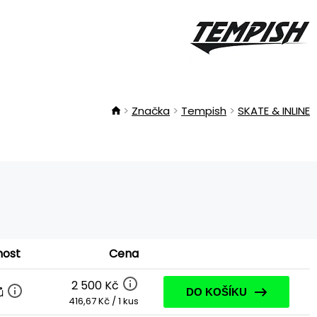
Značka
Tempish
SKATE & INLINE
nost
Cena
2 500 Kč
ů
DO KOŠÍKU
416,67 Kč / 1 kus