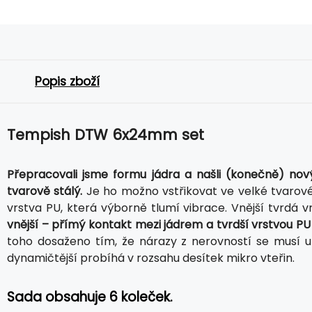
Popis zboží
Tempish DTW 6x24mm set
Přepracovali jsme formu jádra a našli (konečně) nový 
tvarově stálý.
Je ho možno vstřikovat ve velké tvarové
vrstva PU, která výborně tlumí vibrace. Vnější tvrdá v
vnější – přímý kontakt mezi jádrem a tvrdší vrstvou P
toho dosaženo tím, že nárazy z nerovností se musí u
dynamičtější probíhá v rozsahu desítek mikro vteřin.
Sada obsahuje 6 koleček.