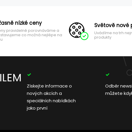
žasně nízké ceny
Světově nové 
ny pravidelně porovnáváme a
Uvádíme na trh nej
stavujeme co možná nejlépe na
produkty
hu
ILEM
Získejte informace o
Odběr news
nových akcích a
můžete kdyko
speciálních nabídkách
jako první