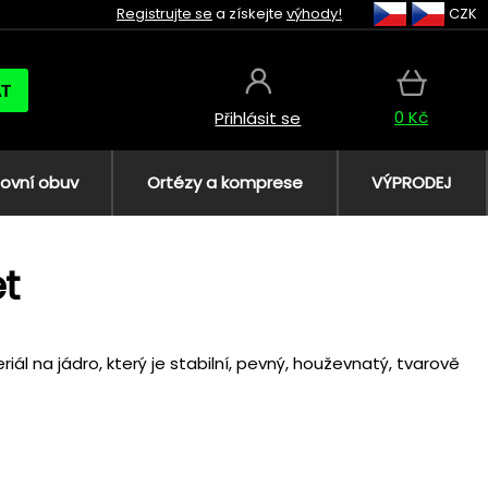
Registrujte se
a získejte
výhody!
CZK
AT
0 Kč
Přihlásit se
ovní obuv
Ortézy a komprese
VÝPRODEJ
t
ál na jádro, který je stabilní, pevný, houževnatý, tvarově