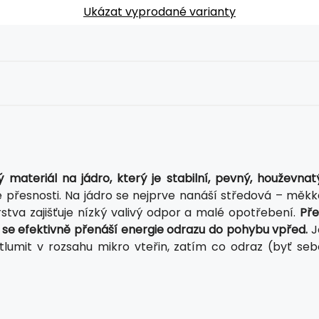
Ukázat vyprodané varianty
materiál na jádro, který je stabilní, pevný, houževnatý
 přesnosti. Na jádro se nejprve nanáší středová – měkk
rstva zajišťuje nízký valivý odpor a malé opotřebení.
Pře
U se efektivně přenáší energie odrazu do pohybu vpřed.
J
tlumit v rozsahu mikro vteřin, zatím co odraz (byť seb