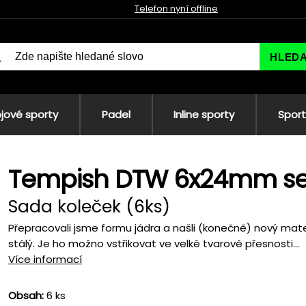
Telefon nyní offline
HLED
jové sporty
Padel
Inline sporty
Sport
Tempish DTW 6x24mm se
Sada koleček (6ks)
Přepracovali jsme formu jádra a našli (konečně) nový materi
stálý. Je ho možno vstřikovat ve velké tvarové přesnosti...
Více informací
Obsah:
6 ks