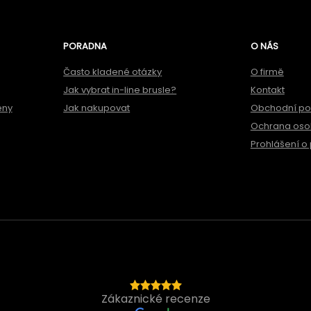
PORADNA
O NÁS
Často kladené otázky
O firmě
Jak vybrat in-line brusle?
Kontakt
ěny
Jak nakupovat
Obchodní p
Ochrana oso
Prohlášení o 
Zákaznické recenze