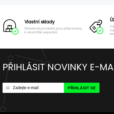
Ú
Vlastní sklady
Ce
Skladové produkty jsou připraveny
na
k okamžité expedici
tr
PŘIHLÁSIT NOVINKY E-MA
PŘIHLÁSIT SE