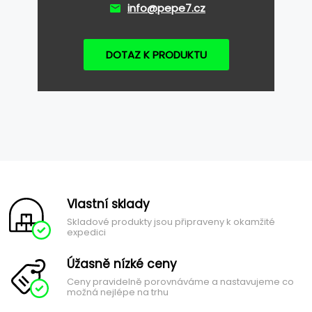
info@pepe7.cz
DOTAZ K PRODUKTU
Vlastní sklady
Skladové produkty jsou připraveny k okamžité
expedici
Úžasně nízké ceny
Ceny pravidelně porovnáváme a nastavujeme co
možná nejlépe na trhu