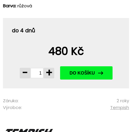
Barva:
růžová
do 4 dnů
480 Kč
-
+
DO KOŠÍKU
Záruka:
2 roky
Výrobce:
Tempish