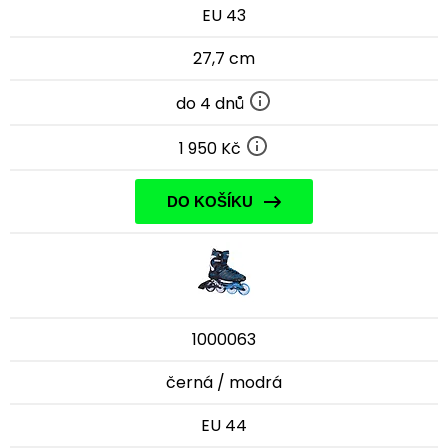
EU 43
27,7 cm
do 4 dnů
1 950 Kč
DO KOŠÍKU
1000063
černá / modrá
EU 44