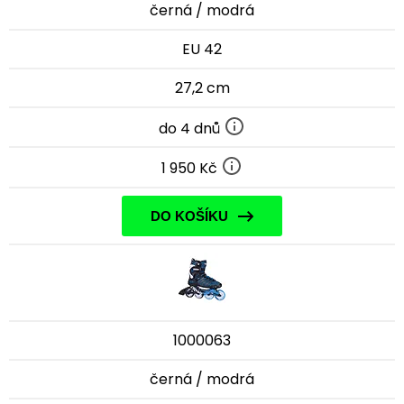
černá / modrá
EU 42
27,2 cm
do 4 dnů
1 950 Kč
DO KOŠÍKU
1000063
černá / modrá