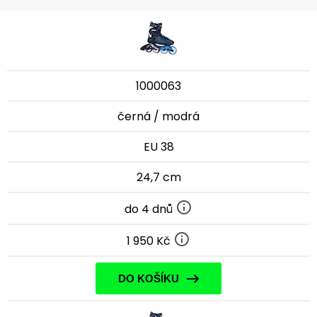
1000063
černá / modrá
EU 38
24,7 cm
do 4 dnů
1 950 Kč
DO KOŠÍKU