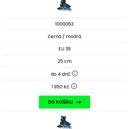
1000063
černá / modrá
EU 39
25 cm
do 4 dnů
1 950 Kč
DO KOŠÍKU