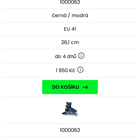
1000063
černá / modrá
EU 41
26,1 cm
do 4 dnů
1 950 Kč
DO KOŠÍKU
1000063