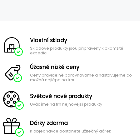
Vlastní sklady
Skladové produkty jsou připraveny k okamžité
expedici
Úžasně nízké ceny
Ceny pravidelně porovnáváme a nastavujeme co
možná nejlépe na trhu
Světově nové produkty
Uvádíme na trh nejnovější produkty
Dárky zdarma
K objednávce dostanete užitečný dárek