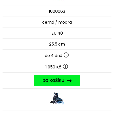
1000063
černá / modrá
EU 40
25,5 cm
do 4 dnů
1 950 Kč
DO KOŠÍKU