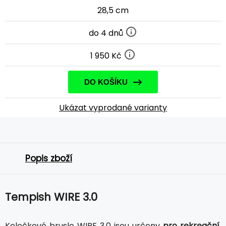
28,5 cm
do 4 dnů
1 950 Kč
DO KOŠÍKU
Ukázat vyprodané varianty
Popis zboží
Tempish WIRE 3.0
Kolečkové brusle WIRE 3.0 jsou určeny
pro rekreační,