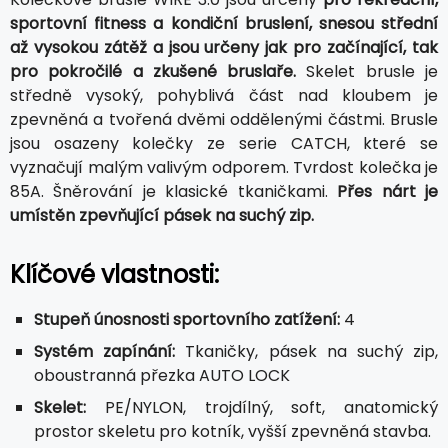
sportovní fitness a kondiční bruslení, snesou střední
až vysokou zátěž a jsou určeny jak pro začínající, tak
pro pokročilé a zkušené bruslaře.
Skelet brusle je
středně vysoký, pohyblivá část nad kloubem je
zpevněná a tvořená dvěmi oddělenými částmi. Brusle
jsou osazeny kolečky ze serie CATCH, které se
vyznačují malým valivým odporem. Tvrdost kolečka je
85A. Šněrování je klasické tkaničkami.
Přes nárt je
umístěn zpevňující pásek na suchý zip.
Klíčové vlastnosti:
Stupeň únosnosti sportovního zatížení:
4
Systém zapínání:
Tkaničky, pásek na suchý zip,
oboustranná přezka AUTO LOCK
Skelet:
PE/NYLON, trojdílný, soft, anatomický
prostor skeletu pro kotník, vyšší zpevněná stavba.