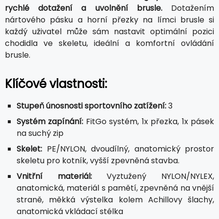
rychlé dotažení a uvolnění brusle.
Dotažením
nártového pásku a horní přezky na límci brusle si
každý uživatel může sám nastavit optimální pozici
chodidla ve skeletu, ideální a komfortní ovládání
brusle.
Klíčové vlastnosti:
Stupeň únosnosti sportovního zatížení:
3
Systém zapínání:
FitGo systém, 1x přezka, 1x pásek
na suchý zip
Skelet:
PE/NYLON, dvoudílný, anatomický prostor
skeletu pro kotník, vyšší zpevněná stavba.
Vnitřní materiál:
Vyztužený NYLON/NYLEX,
anatomická, materiál s pamětí, zpevněná na vnější
straně, měkká výstelka kolem Achillovy šlachy,
anatomická vkládací stélka