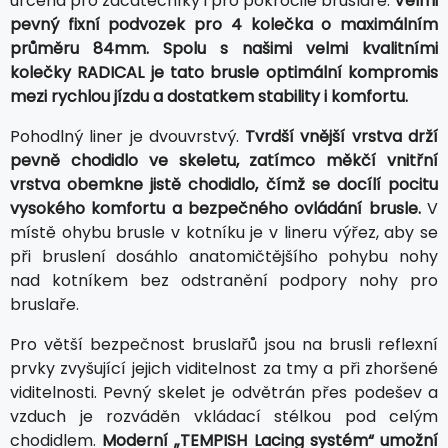
určena pro začátečníky i pro pokročilé bruslaře.
Velmi
pevný fixní podvozek pro 4 kolečka o maximálním
průměru 84mm. Spolu s našimi velmi kvalitními
kolečky RADICAL je tato brusle optimální kompromis
mezi rychlou jízdu a dostatkem stability i komfortu.
Pohodlný liner je dvouvrstvý.
Tvrdší vnější vrstva drží
pevně chodidlo ve skeletu, zatímco měkčí vnitřní
vrstva obemkne jistě chodidlo, čímž se docílí pocitu
vysokého komfortu a bezpečného ovládání brusle.
V
místě ohybu brusle v kotníku je v lineru výřez, aby se
při bruslení dosáhlo anatomičtějšího pohybu nohy
nad kotníkem bez odstranění podpory nohy pro
bruslaře.
Pro větší bezpečnost bruslařů jsou na brusli reflexní
prvky zvyšující jejich viditelnost za tmy a při zhoršené
viditelnosti. Pevný skelet je odvětrán přes podešev a
vzduch je rozváděn vkládací stélkou pod celým
chodidlem.
Moderní „TEMPISH Lacing systém“ umožní