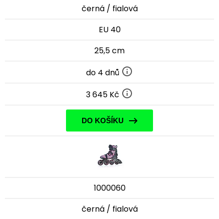
černá / fialová
EU 40
25,5 cm
do 4 dnů
3 645 Kč
DO KOŠÍKU
1000060
černá / fialová