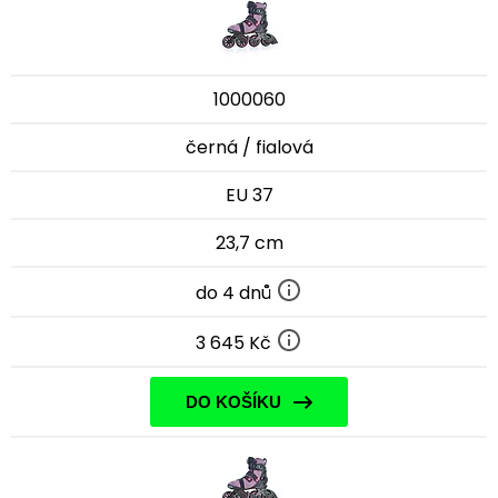
1000060
černá / fialová
EU 37
23,7 cm
do 4 dnů
3 645 Kč
DO KOŠÍKU