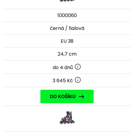
1000060
černá / fialová
EU 38
24,7 cm
do 4 dnů
3 645 Kč
DO KOŠÍKU