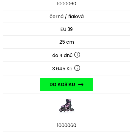
1000060
černá / fialová
EU 39
25 cm
do 4 dnů
3 645 Kč
DO KOŠÍKU
1000060