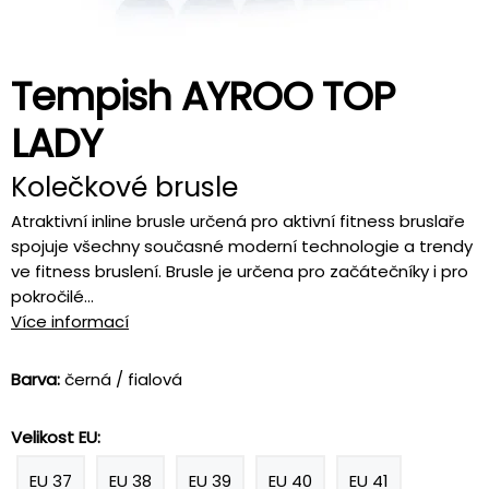
Tempish AYROO TOP
LADY
Kolečkové brusle
Atraktivní inline brusle určená pro aktivní fitness bruslaře
spojuje všechny současné moderní technologie a trendy
ve fitness bruslení. Brusle je určena pro začátečníky i pro
pokročilé...
Více informací
Barva:
černá / fialová
Velikost EU:
EU 37
EU 38
EU 39
EU 40
EU 41