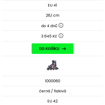
EU 41
26,1 cm
do 4 dnů
3 645 Kč
DO KOŠÍKU
1000060
černá / fialová
EU 42