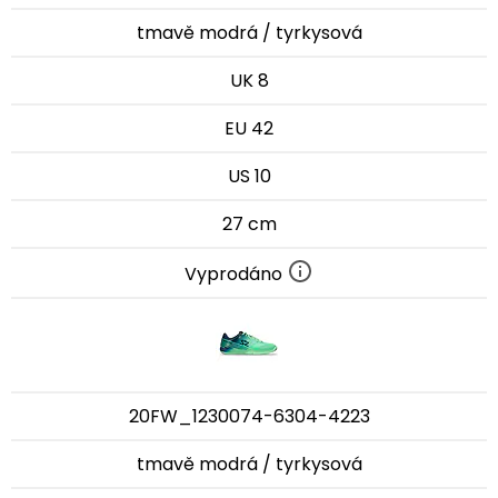
tmavě modrá / tyrkysová
UK 8
EU 42
US 10
27 cm
Vyprodáno
20FW_1230074-6304-4223
tmavě modrá / tyrkysová