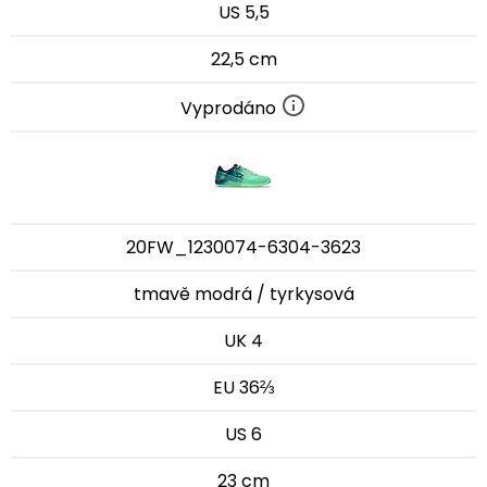
US 5,5
22,5 cm
Vyprodáno
20FW_1230074-6304-3623
tmavě modrá / tyrkysová
UK 4
EU 36⅔
US 6
23 cm