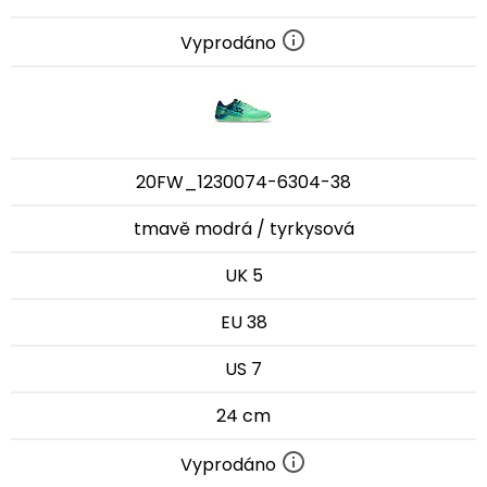
Vyprodáno
20FW_1230074-6304-38
tmavě modrá / tyrkysová
UK 5
EU 38
US 7
24 cm
Vyprodáno