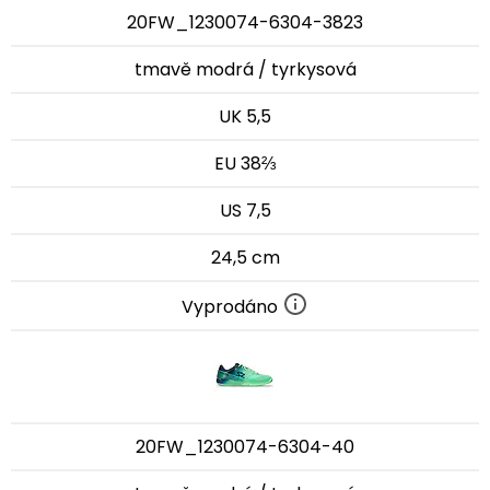
20FW_1230074-6304-3823
tmavě modrá / tyrkysová
UK 5,5
EU 38⅔
US 7,5
24,5 cm
Vyprodáno
20FW_1230074-6304-40