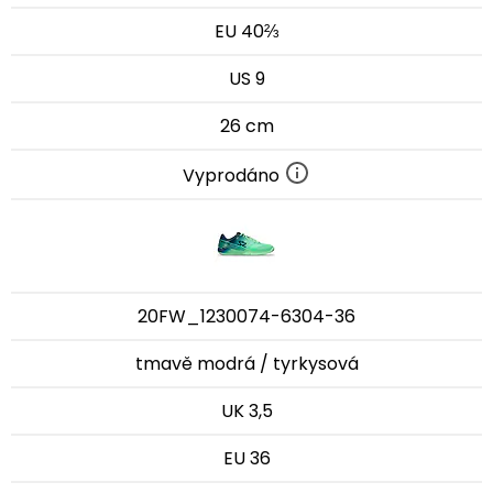
EU 40⅔
US 9
26 cm
Vyprodáno
20FW_1230074-6304-36
tmavě modrá / tyrkysová
UK 3,5
EU 36