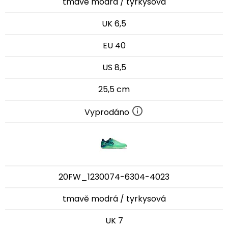
tmavě modrá / tyrkysová
UK 6,5
EU 40
US 8,5
25,5 cm
Vyprodáno
20FW_1230074-6304-4023
tmavě modrá / tyrkysová
UK 7