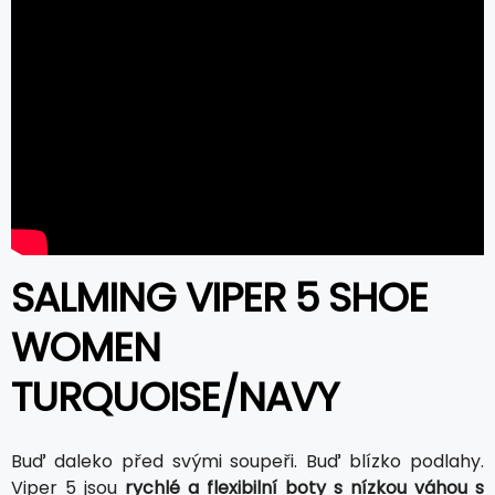
SALMING VIPER 5 SHOE
WOMEN
TURQUOISE/NAVY
Buď daleko před svými soupeři. Buď blízko podlahy.
Viper 5 jsou
rychlé a flexibilní boty s nízkou váhou s