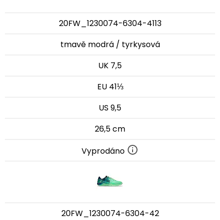
20FW_1230074-6304-4113
tmavě modrá / tyrkysová
UK 7,5
EU 41⅓
US 9,5
26,5 cm
Vyprodáno
20FW_1230074-6304-42