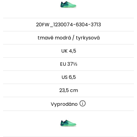
20FW_1230074-6304-3713
tmavě modrá / tyrkysová
UK 4,5
EU 37⅓
US 6,5
23,5 cm
Vyprodáno