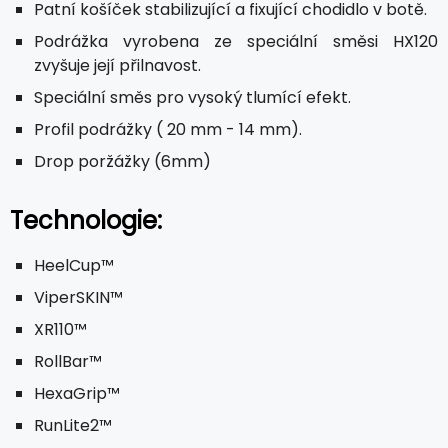
Patní košíček stabilizující a fixující chodidlo v botě.
Podrážka vyrobena ze speciální směsi HX120
zvyšuje její přilnavost.
Speciální směs pro vysoký tlumící efekt.
Profil podrážky ( 20 mm - 14 mm).
Drop poržážky (6mm)
Technologie:
HeelCup™
ViperSKIN™
XR110™
RollBar™
HexaGrip™
RunLite2™