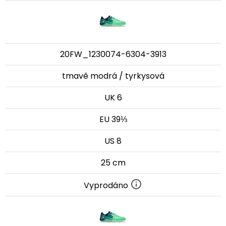
20FW_1230074-6304-3913
tmavě modrá / tyrkysová
UK 6
EU 39⅓
US 8
25 cm
Vyprodáno