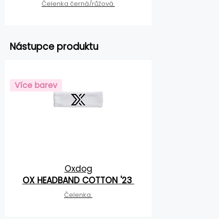
Čelenka černá/růžová
Nástupce produktu
Více barev
Oxdog
OX HEADBAND COTTON '23
Čelenka