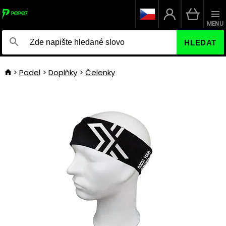
MENU
HLEDAT
Padel
Doplňky
Čelenky