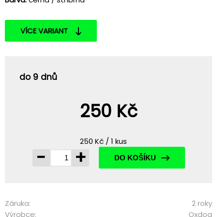
VÍCE VARIANT
do 9 dnů
250 Kč
250 Kč / 1 kus
-
+
DO KOŠÍKU
Záruka:
2 roky
Výrobce:
Oxdog