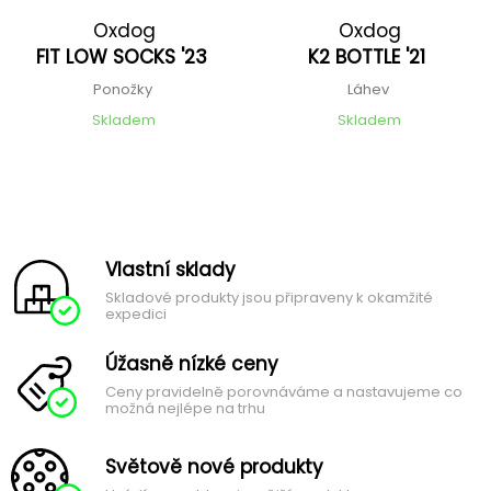
Oxdog
Oxdog
FIT LOW SOCKS '23
K2 BOTTLE '21
Ponožky
Láhev
Skladem
Skladem
Vlastní sklady
Skladové produkty jsou připraveny k okamžité
expedici
Úžasně nízké ceny
Ceny pravidelně porovnáváme a nastavujeme co
možná nejlépe na trhu
Světově nové produkty