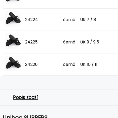
24224
černá
UK 7 / 8
24225
černá
UK 9 / 9,5
24226
černá
UK 10 / 11
Popis zboží
Unihoc SLIPPERS