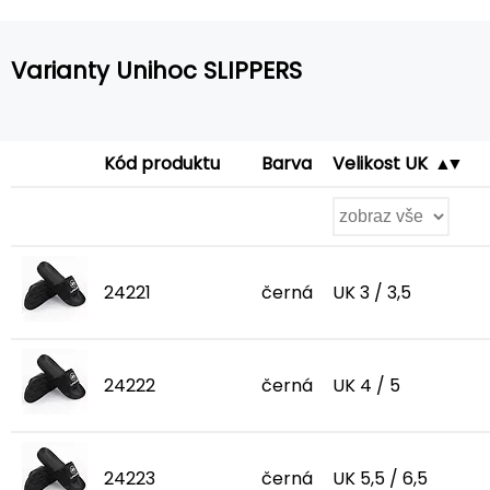
Varianty Unihoc SLIPPERS
Kód produktu
Barva
Velikost UK
24221
černá
UK 3 / 3,5
24222
černá
UK 4 / 5
24223
černá
UK 5,5 / 6,5