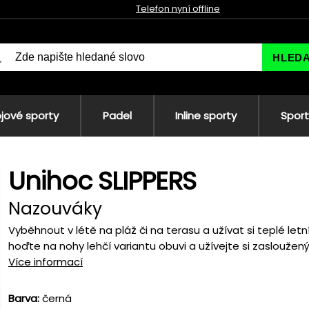
Telefon nyní offline
HLED
jové sporty
Padel
Inline sporty
Sport
Unihoc SLIPPERS
Nazouváky
Vyběhnout v létě na pláž či na terasu a užívat si teplé let
hoďte na nohy lehčí variantu obuvi a užívejte si zasloužený
Více informací
Barva:
černá