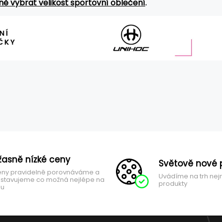
ně vybrat velikost sportovní oblečení
.
žasně nízké ceny
Světově nové 
ny pravidelně porovnáváme a
Uvádíme na trh nej
stavujeme co možná nejlépe na
produkty
hu