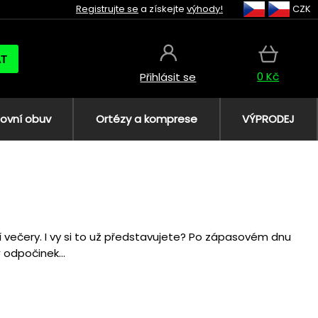
Registrujte se
a získejte
výhody!
CZK
AT
0 Kč
Přihlásit se
ovní obuv
Ortézy a komprese
VÝPRODEJ
ní večery. I vy si to už představujete? Po zápasovém dnu
 odpočinek...