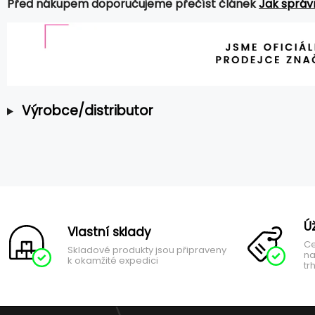
Před nákupem doporučujeme přečíst článek
Jak správ
Výrobce/distributor
Ú
Vlastní sklady
Ce
Skladové produkty jsou připraveny
na
k okamžité expedici
tr