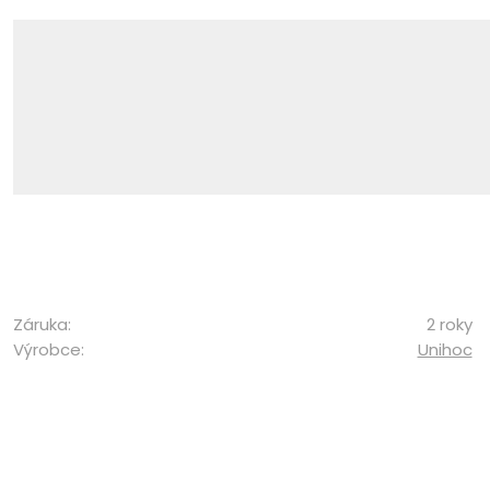
Záruka:
2 roky
Výrobce:
Unihoc