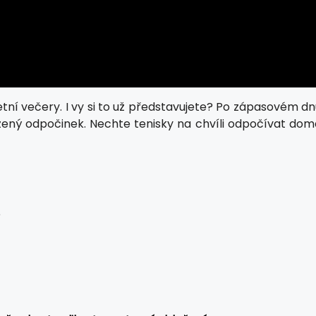
letní večery. I vy si to už představujete? Po zápasovém d
oužený odpočinek. Nechte tenisky na chvíli odpočívat dom
ě