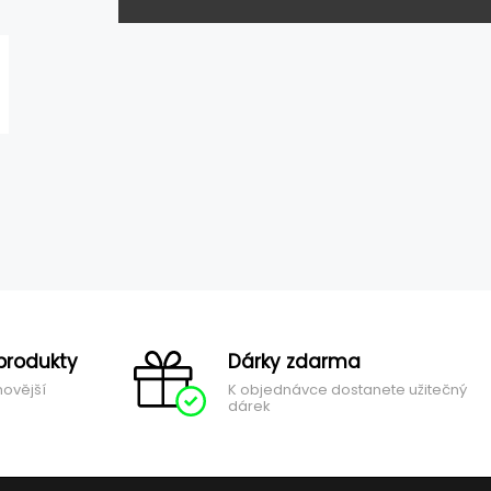
produkty
Dárky zdarma
novější
K objednávce dostanete užitečný
dárek