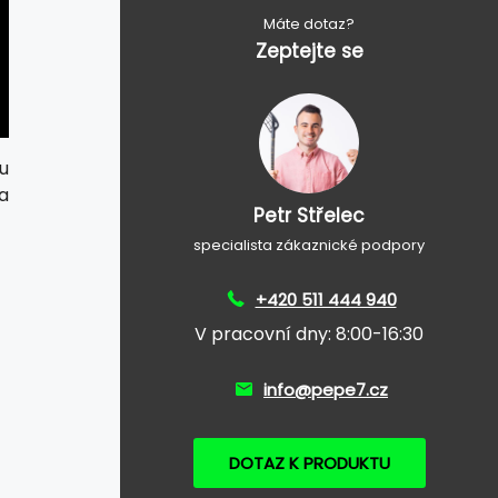
Máte dotaz?
Zeptejte se
nu
a
Petr Střelec
specialista zákaznické podpory
+420 511 444 940
V pracovní dny: 8:00-16:30
info@pepe7.cz
DOTAZ K PRODUKTU