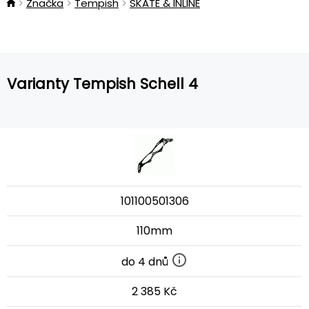
Značka
Tempish
SKATE & INLINE
Varianty Tempish Schell 4
101100501306
110mm
do 4 dnů
2 385 Kč