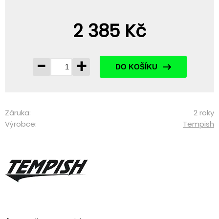
2 385 Kč
-
+
DO KOŠÍKU
Záruka:
2 roky
Výrobce:
Tempish