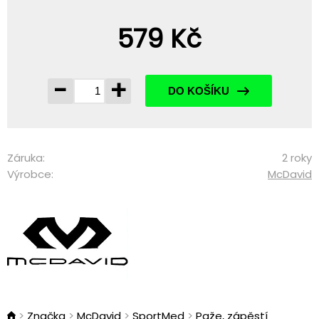
579 Kč
-
+
DO KOŠÍKU
Záruka:
2 roky
Výrobce:
McDavid
Značka
McDavid
SportMed
Paže, zápěstí