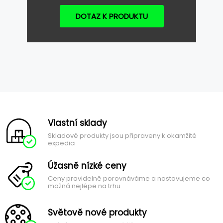
DOTAZ K PRODUKTU
Vlastní sklady
Skladové produkty jsou připraveny k okamžité
expedici
Úžasně nízké ceny
Ceny pravidelně porovnáváme a nastavujeme co
možná nejlépe na trhu
Světově nové produkty