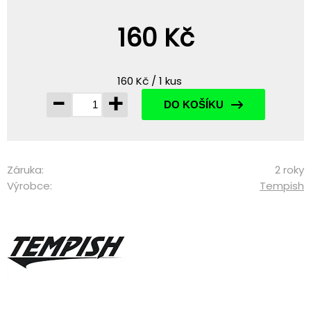
160 Kč
160 Kč / 1 kus
-
+
DO KOŠÍKU
Záruka:
2 roky
Výrobce:
Tempish