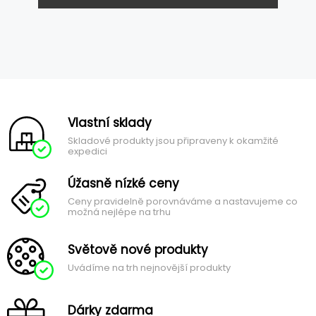
Vlastní sklady
Skladové produkty jsou připraveny k okamžité
expedici
Úžasně nízké ceny
Ceny pravidelně porovnáváme a nastavujeme co
možná nejlépe na trhu
Světově nové produkty
Uvádíme na trh nejnovější produkty
Dárky zdarma