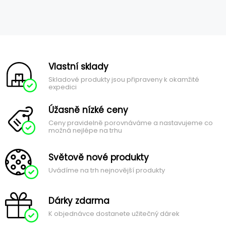
Vlastní sklady
Skladové produkty jsou připraveny k okamžité
expedici
Úžasně nízké ceny
Ceny pravidelně porovnáváme a nastavujeme co
možná nejlépe na trhu
Světově nové produkty
Uvádíme na trh nejnovější produkty
Dárky zdarma
K objednávce dostanete užitečný dárek