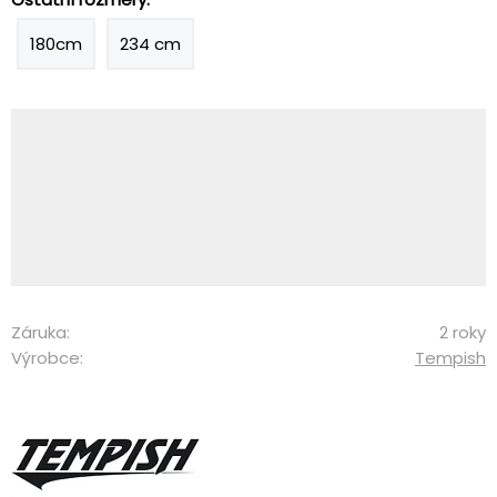
180cm
234 cm
Záruka:
2 roky
Výrobce:
Tempish