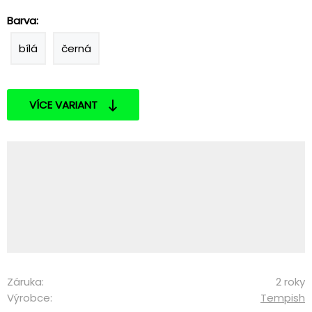
Barva:
bílá
černá
VÍCE VARIANT
Záruka:
2 roky
Výrobce:
Tempish