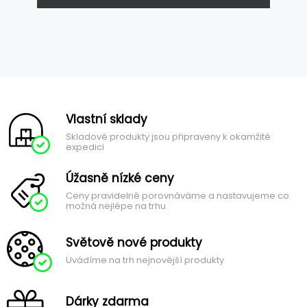
Vlastní sklady
Skladové produkty jsou připraveny k okamžité
expedici
Úžasně nízké ceny
Ceny pravidelně porovnáváme a nastavujeme co
možná nejlépe na trhu
Světově nové produkty
Uvádíme na trh nejnovější produkty
Dárky zdarma