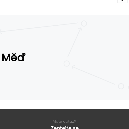
Měď
Máte dotaz?
Zeptejte se