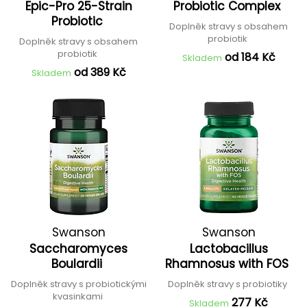
Epic-Pro 25-Strain
Probiotic Complex
Probiotic
Doplněk stravy s obsahem
probiotik
Doplněk stravy s obsahem
probiotik
od 184 Kč
Skladem
od 389 Kč
Skladem
Swanson
Swanson
Saccharomyces
Lactobacillus
Boulardii
Rhamnosus with FOS
Doplněk stravy s probiotickými
Doplněk stravy s probiotiky
kvasinkami
277 Kč
Skladem