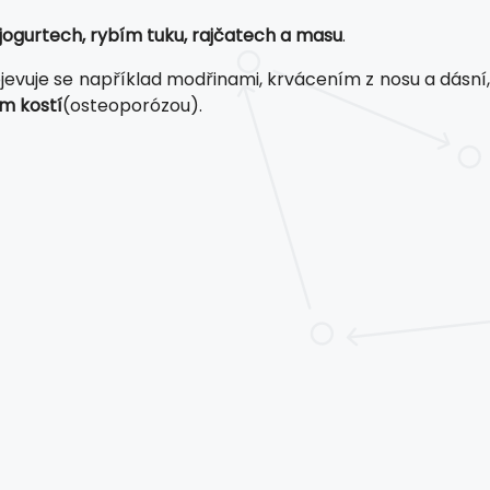
, jogurtech, rybím tuku, rajčatech a masu
.
jevuje se například modřinami, krvácením z nosu a dásní
ím kostí
(osteoporózou).