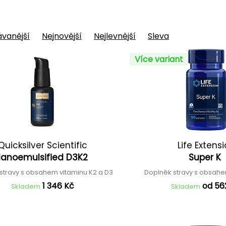
vanější
Nejnovější
Nejlevnější
Sleva
Více variant
Quicksilver Scientific
Life Extens
anoemulsified D3K2
Super K
stravy s obsahem vitaminu K2 a D3
Doplněk stravy s obsahe
1 346 Kč
od 56
Skladem
Skladem