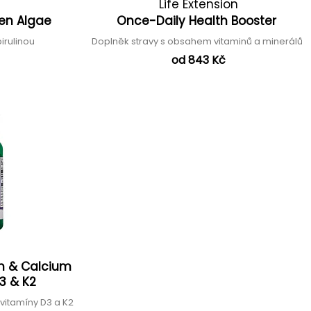
Life Extension
een Algae
Once-Daily Health Booster
pirulinou
Doplněk stravy s obsahem vitaminů a minerálů
od 843 Kč
m & Calcium
D3 & K2
 vitamíny D3 a K2