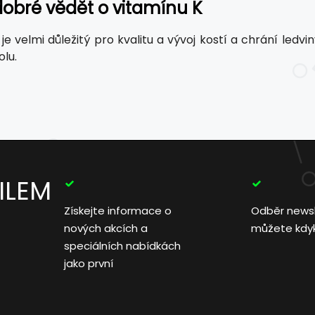
dobré vědět o vitamínu K
je velmi důležitý pro kvalitu a vývoj kostí a chrání ledv
olu.
ILEM
Získejte informace o
Odběr news
nových akcích a
můžete kdyko
speciálních nabídkách
jako první