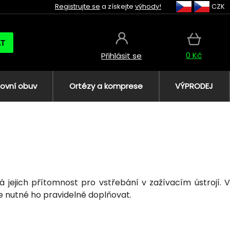
Registrujte se
a získejte
výhody!
CZK
AT
0 Kč
Přihlásit se
ovní obuv
Ortézy a komprese
VÝPRODEJ
á jejich přítomnost pro vstřebání v zažívacím ústrojí. 
e nutné ho pravidelně doplňovat.