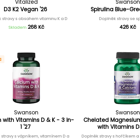
Vitalized
Swanson
D3 K2 Vegan '26
Spirulina Blue-Gr
 stravy s obsahem vitaminu K a D
Doplněk stravy se s
268 Kč
426 Kč
Skladem
a
Swanson
Swanson
 with Vitamins D & K - 3 in-
Chelated Magnesiu
1 '27
with Vitamins 
 stravy s vápníkem, vitamínem D a
Doplněk stravy s hořčíkem a