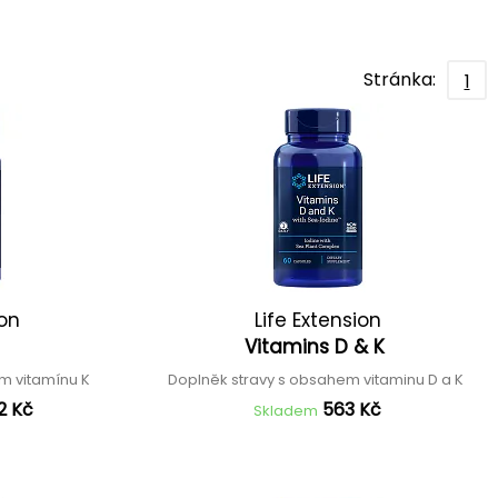
Stránka:
1
ion
Life Extension
Vitamins D & K
m vitamínu K
Doplněk stravy s obsahem vitaminu D a K
2 Kč
563 Kč
Skladem