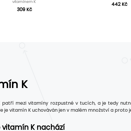
vitamínem K
442 Kč
309 Kč
mín K
K
patří mezi vitamíny rozpustné v tucích, a je tedy nutn
e je vitamín K uchováván jen v malém množství a proto j
 vitamín K nachází