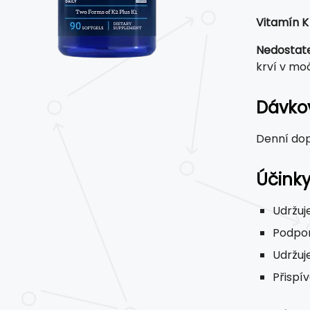
Vitamín K
Nedostat
krví v moč
Dávkov
Denní dop
Účinky
Udržuj
Podpo
Udržuj
Přispí