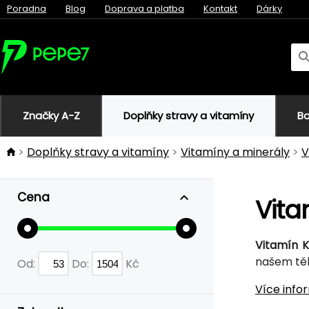
Poradna
Blog
Doprava a platba
Kontakt
Dárky
Značky A-Z
Doplňky stravy a vitamíny
Bo
Doplňky stravy a vitamíny
Vitamíny a minerály
V
Cena
Vita
Vitamín 
našem těl
Od:
Do:
Kč
Více info