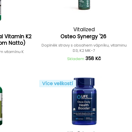
Vitalized
al Vitamin K2
Osteo Synergy '26
rom Natto)
Doplněk stravy s obsahem vápníku, vitaminu
D3, K2 MK-7
m vitamínu K
358 Kč
Skladem
Více velikostí