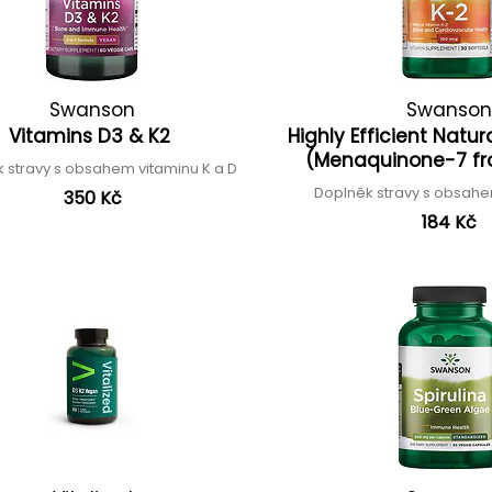
Swanson
Swanson
Vitamins D3 & K2
Highly Efficient Natur
(Menaquinone-7 f
 stravy s obsahem vitaminu K a D
Doplněk stravy s obsahe
350 Kč
184 Kč