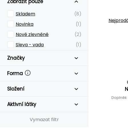
Zobrazit pouze
Skladem
(8)
Nejprodá
Novinka
(1)
Nově zlevněné
(2)
Sleva - vada
(1)
Značky
Forma
Složení
N
Doplněk 
Aktivní látky
Vymazat filtr