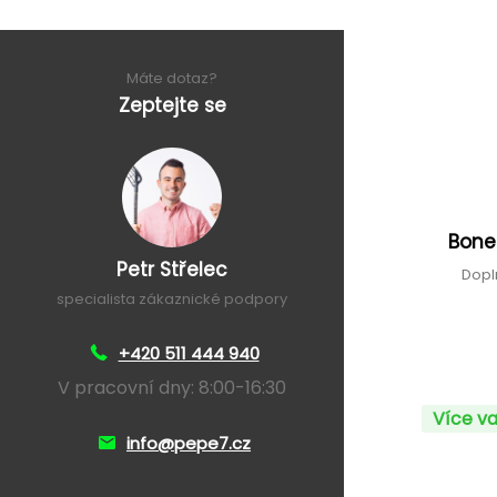
Máte dotaz?
Zeptejte se
Bone
Petr Střelec
Dopl
specialista zákaznické podpory
+420 511 444 940
V pracovní dny: 8:00-16:30
Více va
info@pepe7.cz