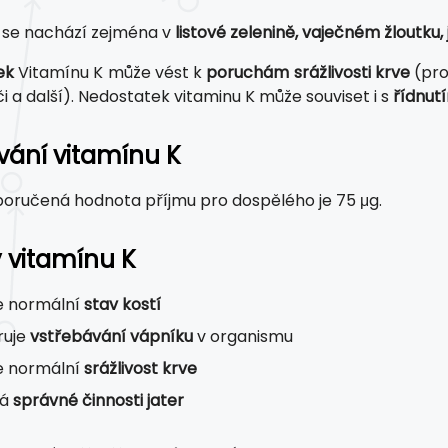
se nachází zejména v
listové zelenině, vaječném žloutku
ek
Vitamínu K může vést k
poruchám srážlivosti krve
(pro
i a další). Nedostatek vitaminu K může souviset i s
řídnut
ání vitamínu K
oručená hodnota příjmu pro dospělého je 75 μg.
 vitamínu K
e normální
stav kostí
ruje
vstřebávání vápníku
v organismu
e normální
srážlivost krve
vá
správné činnosti jater