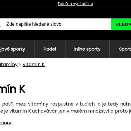
Telefon nyní offline
HLED
jové sporty
Padel
Inline sporty
Sport
itamíny
Vitamín K
mín K
K
patří mezi vitamíny rozpustné v tucích, a je tedy nutn
e je vitamín K uchováván jen v malém množství a proto j
rmací