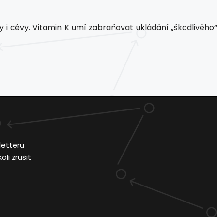
iny i cévy. Vitamin K umí zabraňovat ukládání „škodlivého“
letteru
li zrušit