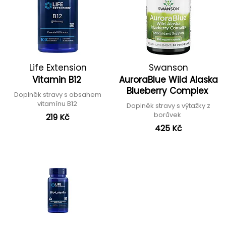
Life Extension
Swanson
Vitamin B12
AuroraBlue Wild Alaska
Blueberry Complex
Doplněk stravy s obsahem
vitamínu B12
Doplněk stravy s výtažky z
borůvek
219 Kč
425 Kč