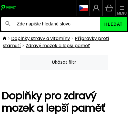
MENU
HLEDAT
Doplňky stravy a vitamíny
Přípravky proti
stárnutí
Zdravý mozek a lepší paměť
Ukázat filtr
Doplňky pro zdravý
mozek a lepší paměť