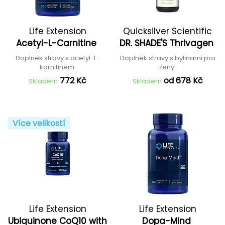
Life Extension
Quicksilver Scientific
Acetyl-L-Carnitine
DR. SHADE'S Thrivagen
Doplněk stravy s acetyl-L-
Doplněk stravy s bylinami pro
karnitinem
ženy
772 Kč
od 678 Kč
Skladem
Skladem
Více velikostí
Life Extension
Life Extension
Ubiquinone CoQ10 with
Dopa-Mind