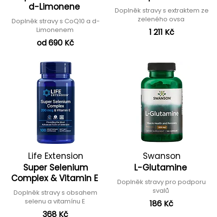
d-Limonene
Doplněk stravy s extraktem ze
zeleného ovsa
Doplněk stravy s CoQ10 a d-
Limonenem
1 211 Kč
od 690 Kč
Life Extension
Swanson
Super Selenium
L-Glutamine
Complex & Vitamin E
Doplněk stravy pro podporu
svalů
Doplněk stravy s obsahem
selenu a vitamínu E
186 Kč
368 Kč