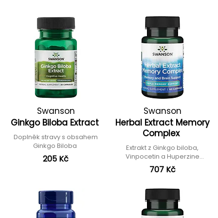
Swanson
Swanson
Ginkgo Biloba Extract
Herbal Extract Memory
Complex
Doplněk stravy s obsahem
Ginkgo Biloba
Extrakt z Ginkgo biloba,
Vinpocetin a Huperzine
205 Kč
serrata
707 Kč