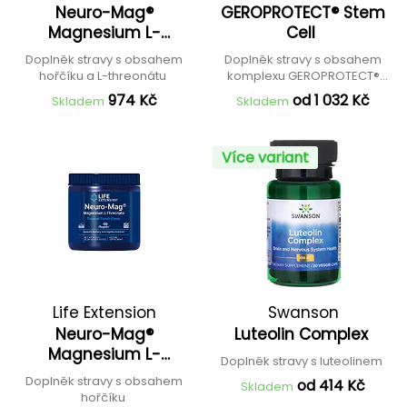
Neuro-Mag®
GEROPROTECT® Stem
Magnesium L-
Cell
Threonate
Doplněk stravy s obsahem
Doplněk stravy s obsahem
hořčíku a L-threonátu
komplexu GEROPROTECT®
Stem Cell
974 Kč
od 1 032 Kč
Skladem
Skladem
Více variant
Life Extension
Swanson
Neuro-Mag®
Luteolin Complex
Magnesium L-
Doplněk stravy s luteolinem
Threonate
Doplněk stravy s obsahem
od 414 Kč
Skladem
hořčíku