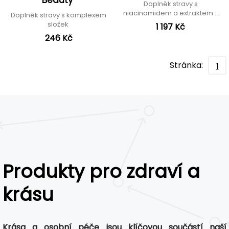
Beauty
Doplněk stravy s
niacinamidem a extraktem z
Doplněk stravy s komplexem
kapradiny
složek
1 197 Kč
246 Kč
Stránka:
1
Produkty pro zdraví a
krásu
Krása a osobní péče jsou klíčovou součástí naší