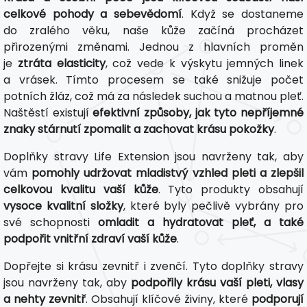
celkové pohody a sebevědomí
. Když se dostaneme
do zralého věku, naše kůže začíná procházet
přirozenými změnami. Jednou z hlavních proměn
je
ztráta elasticity
, což vede k výskytu jemných linek
a vrásek. Tímto procesem se také snižuje počet
potních žláz, což má za následek suchou a matnou pleť.
Naštěstí existují
efektivní způsoby, jak tyto nepříjemné
znaky stárnutí zpomalit a zachovat krásu pokožky
.
Doplňky stravy Life Extension jsou navrženy tak, aby
vám
pomohly udržovat mladistvý vzhled pleti a zlepšil
celkovou kvalitu vaší kůže
. Tyto produkty obsahují
vysoce kvalitní složky
, které byly pečlivě vybrány pro
své schopnosti
omladit a hydratovat pleť, a také
podpořit vnitřní zdraví vaší kůže
.
Dopřejte si krásu zevnitř i zvenčí. Tyto doplňky stravy
jsou navrženy tak, aby
podpořily krásu vaší pleti, vlasy
a nehty zevnitř
. Obsahují klíčové živiny, které
podporují