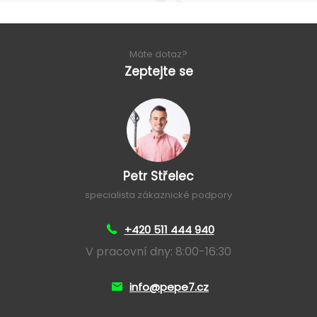
Máte dotaz?
Zeptejte se
Petr Střelec
specialista zákaznické podpory
+420 511 444 940
V pracovní dny: 8:00-16:30
info@pepe7.cz