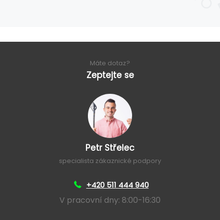
Máte dotaz?
Zeptejte se
Petr Střelec
specialista zákaznické podpory
+420 511 444 940
V pracovní dny: 8:00-16:30