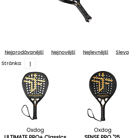
Nejprodávanější
Nejnovější
Nejlevnější
Sleva
Stránka:
1
Oxdog
Oxdog
ULTIMATE PRO+ Classics
SENSE PRO '25