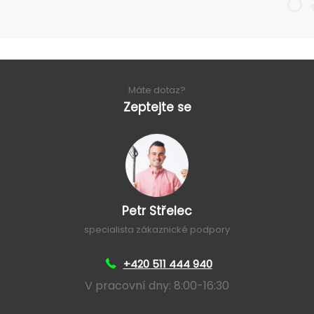
Máte dotaz?
Zeptejte se
Petr Střelec
specialista zákaznické podpory
+420 511 444 940
V pracovní dny: 8:00-16:30